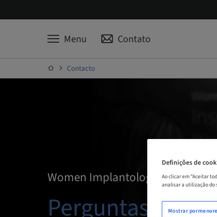
Menu
Contato
Contacto
Definições de cook
Women Implantology Network
Ao clicar em "Aceitar t
analisar a utilização do
Perguntas?
Mostrar pormenor