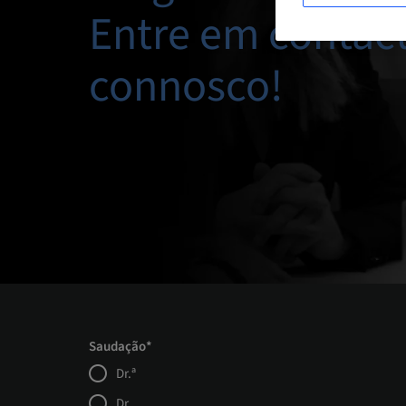
Entre em contac
connosco!
Saudação*
Dr.ª
Dr.