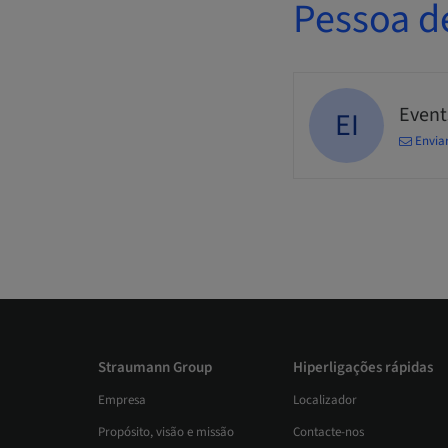
Pessoa d
Events
EI
Envia
Straumann Group
Hiperligações rápidas
Empresa
Localizador
Propósito, visão e missão
Contacte-nos