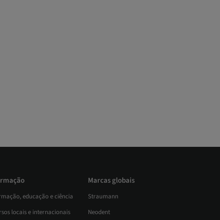
rmação
Marcas globais
rmação, educação e ciência
Straumann
sos locais e internacionais
Neodent