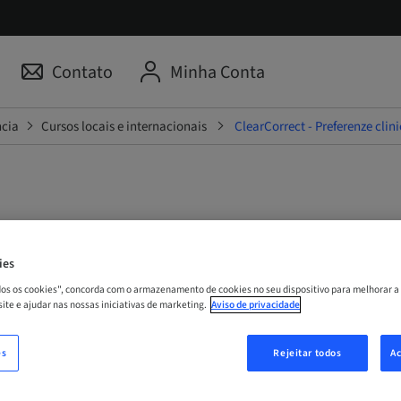
Contato
Minha Conta
ncia
Cursos locais e internacionais
ClearCorrect - Preferenze cli
ect - Preferenze cliniche, r
ies
cumentazione e modulo di
odos os cookies", concorda com o armazenamento de cookies no seu dispositivo para melhorar a
 site e ajudar nas nossas iniciativas de marketing.
Aviso de privacidade
one
es
Rejeitar todos
Ac
 | Online