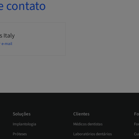
e contato
 Italy
r e-mail
Soluções
Clientes
Fo
Implantologia
Médicos dentistas
Fo
Próteses
Laboratórios dentários
Cur