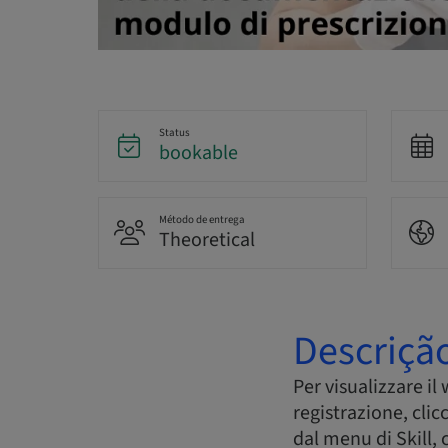
Status
bookable
Método de entrega
Theoretical
Descriçã
Per visualizzare il
registrazione, cli
dal menu di Skill, 