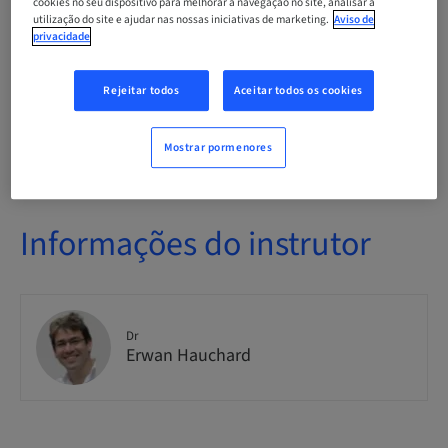
cookies no seu dispositivo para melhorar a navegação no site, analisar a
utilização do site e ajudar nas nossas iniciativas de marketing.
Aviso de
privacidade
Nº do curso
Neodent_INIT_IMPLANTO_2_2025
Rejeitar todos
Aceitar todos os cookies
Disponibilidade de lugares
5 disponível
Mostrar pormenores
Informações do instrutor
Dr
Erwan Hauchard