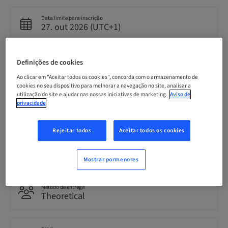
Data limite para inscrição
27. out 2026 (UTC+1)
Preço por participante (impostos locais aplicáveis)
Definições de cookies
CHF 0.00
Ao clicar em "Aceitar todos os cookies", concorda com o armazenamento de
cookies no seu dispositivo para melhorar a navegação no site, analisar a
utilização do site e ajudar nas nossas iniciativas de marketing.
Aviso de
privacidade
Idioma
Alemão
Rejeitar todos
Aceitar todos os cookies
Pontos
3.00 Pontos
Mostrar pormenores
Método de entrega
Theoretical