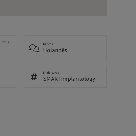
 locais
Idioma
Holandês
Nº do curso
SMARTImplantology