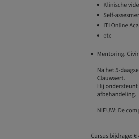
Klinische vide
Self-assesme
ITI Online A
etc
Mentoring. Givi
Na het 5-daagse
Clauwaert.
Hij ondersteunt 
afbehandeling.
NIEUW: De compl
Cursus bijdrage: € 