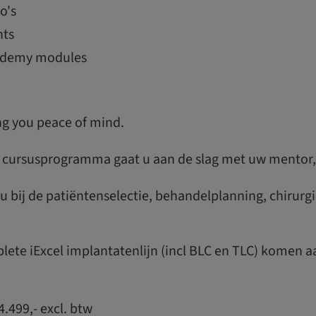
o's
nts
cademy modules
ng you peace of mind.
 cursusprogramma gaat u aan de slag met uw mentor,
u bij de patiëntenselectie, behandelplanning, chirurg
ete iExcel implantatenlijn (incl BLC en TLC) komen 
4.499,- excl. btw