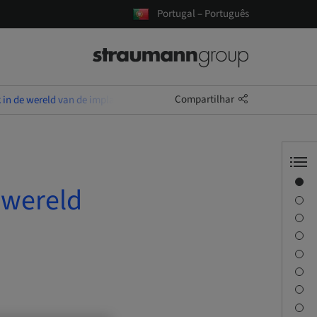
Portugal – Português
Compartilhar
 in de wereld van de implantologie
Visão geral
 wereld
Informações do instrutor
Descrição
Objetivos de aprendizagem
Sessões
Viagem e locais
Pessoa de contato
Downloads