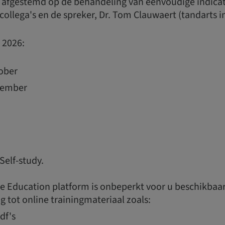
 afgestemd op de behandeling van eenvoudige indicat
ollega's en de spreker, Dr. Tom Clauwaert (tandarts 
 2026:
ober
vember
Self-study.
e Education platform is onbeperkt voor u beschikbaa
g tot online trainingmateriaal zoals:
pdf's