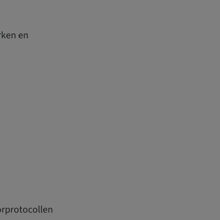
rken en
orprotocollen