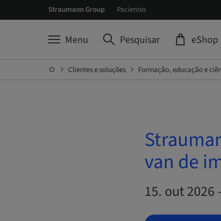
Straumann Group
Pacientes
Menu
Pesquisar
eShop
Clientes e soluções
Formação, educação e ciê
Strauman
van de i
15. out 2026 