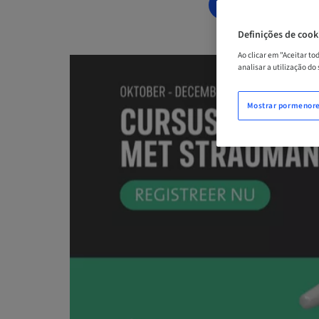
AGENDE AGOR
Definições de cook
Ao clicar em "Aceitar t
analisar a utilização do
Mostrar pormenor