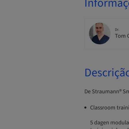
Informaç
Dr.
Tom C
Descriçã
De Straumann® Sm
Classroom train
5 dagen modulai