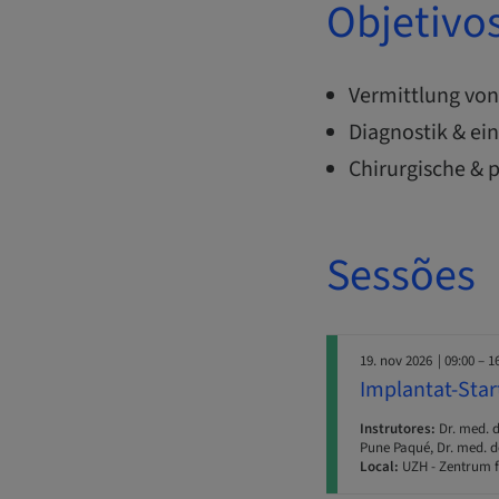
Objetivo
Vermittlung vo
Diagnostik & ei
Chirurgische &
Sessões
19. nov 2026
| 09:00 – 1
Implantat-Star
Instrutores:
Dr. med. d
Pune Paqué, Dr. med. de
Local:
UZH - Zentrum f