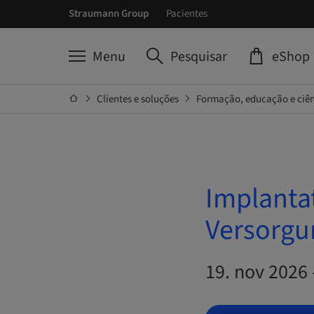
Straumann Group
Pacientes
Menu
Pesquisar
eShop
Clientes e soluções
Formação, educação e ciê
Implantat
Versorgu
19. nov 2026 