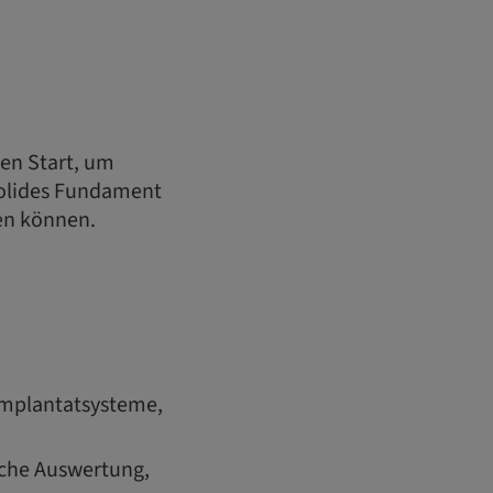
len Start, um
 solides Fundament
den können.
Implantatsysteme,
sche Auswertung,