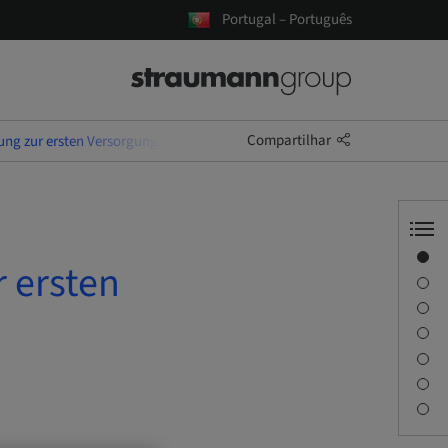
Portugal – Português
Compartilhar
ung zur ersten Versorgung
Visão geral
r ersten
Informações do instrutor
Descrição
Objetivos de aprendizagem
Sessões
Viagem e locais
Pessoa de contato