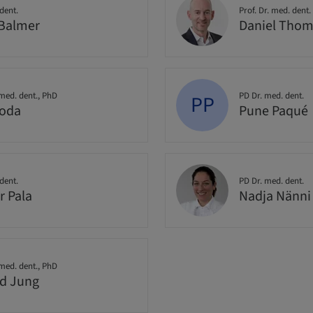
dent.
Prof. Dr. med. dent.
Balmer
Daniel Tho
 med. dent., PhD
PD Dr. med. dent.
PP
Joda
Pune Paqué
dent.
PD Dr. med. dent.
r Pala
Nadja Nänni
 med. dent., PhD
d Jung