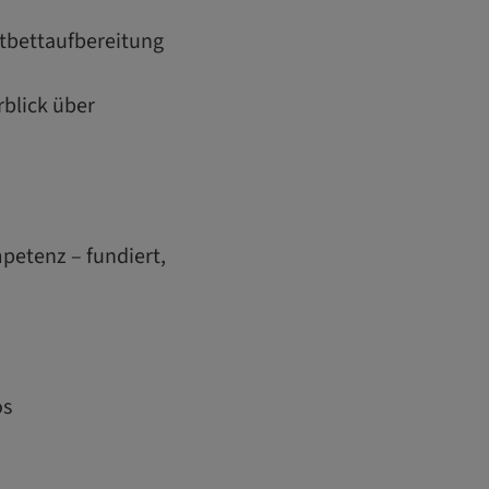
atbettaufbereitung
blick über
petenz – fundiert,
os