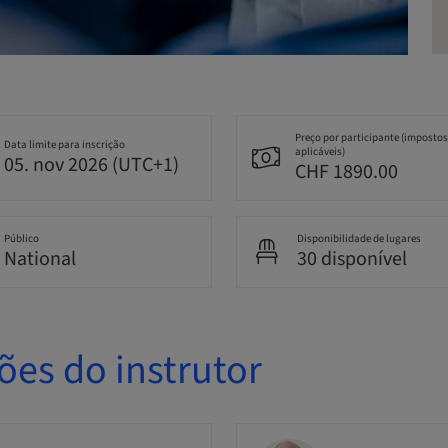
Preço por participante (impostos
Data limite para inscrição
aplicáveis)
05. nov 2026 (UTC+1)
CHF 1890.00
Público
Disponibilidade de lugares
National
30 disponível
ões do instrutor