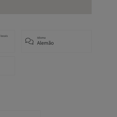
 locais
Idioma
Alemão