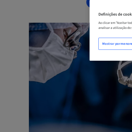
AGENDE AGOR
Definições de cook
Ao clicar em "Aceitar t
analisar a utilização do
Mostrar pormenor