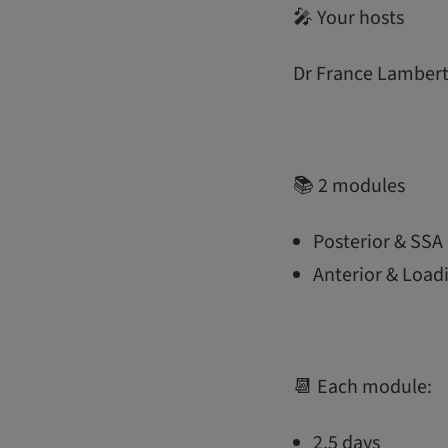
🎤 Your hosts
Dr France Lambert 
📚 2 modules
Posterior & SSA
Anterior & Load
📆 Each module:
2,5 days