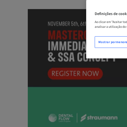
Definições de cook
Ao clicar em "Aceitar t
analisar a utilização do
Mostrar pormenor