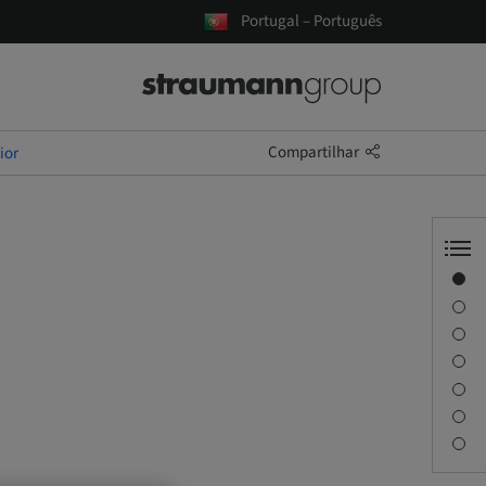
Portugal – Português
Compartilhar
ior
Visão geral
Informações do instrutor
Descrição
Objetivos de aprendizagem
Sessões
Viagem e locais
Pessoa de contato