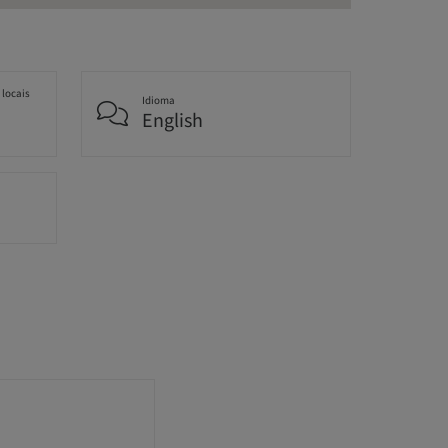
 locais
Idioma
English