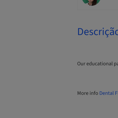
Descriçã
Our educational p
More info
Dental F