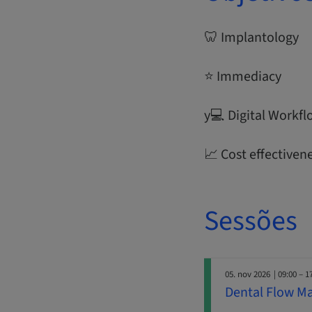
🦷 Implantology
⭐ Immediacy
y‍💻 Digital Workf
📈 Cost effectiven
Sessões
05. nov 2026
| 09:00 – 1
Dental Flow Ma