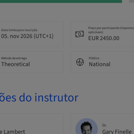
Preço por participante (impostos
Data limite para inscrição
aplicáveis)
05. nov 2026 (UTC+1)
EUR 2450.00
Método de entrega
Público
Theoretical
National
ões do instrutor
Dr.
e Lambert
Gary Finelle