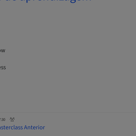
low
ess
7:30
sterclass Anterior