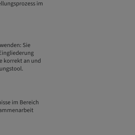
llungsprozess im
uwenden: Sie
 Eingliederung
 korrekt an und
ungstool.
nisse im Bereich
usammenarbeit