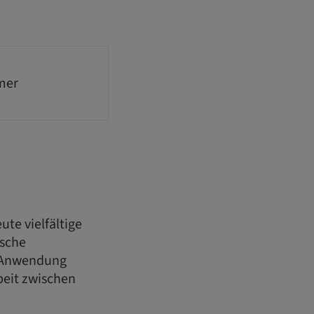
mer
te vielfältige
ische
n Anwendung
eit zwischen