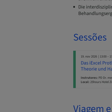
Die interdiszip
Behandlungserg
Sessões
19. nov 2026
| 13:00 – 1
Das iExcel Pro
Theorie und H
Instrutores:
PD Dr. me
Local:
25hours Hotel Z
Viagem e 