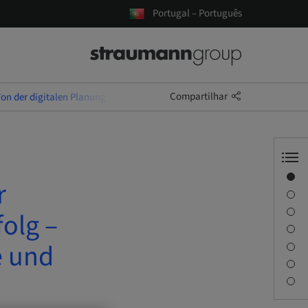
Portugal – Português
Compartilhar
Von der digitalen Planung zum klinischen Erfolg – Theorie und Hands-on
Visão geral
r
Informações do instrutor
Descrição
folg –
Objetivos de aprendizagem
e und
Sessões
Viagem e locais
Pessoa de contato