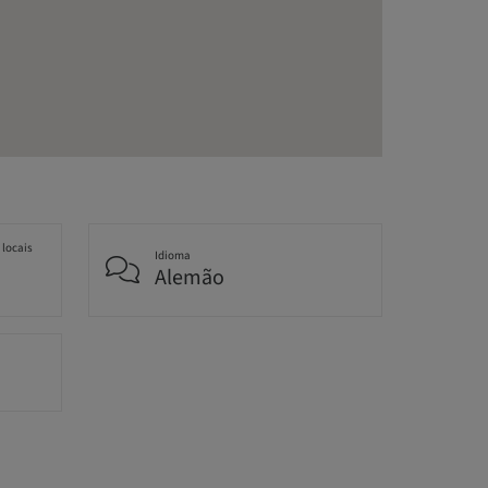
 locais
Idioma
Alemão