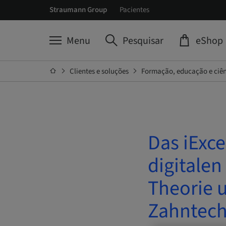
Straumann Group
Pacientes
Menu
Pesquisar
eShop
Clientes e soluções
Formação, educação e ciê
Das iExce
digitalen
Theorie 
Zahntech