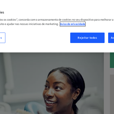
| Zürich, Suíça
ies
odos os cookies", concorda com o armazenamento de cookies no seu dispositivo para melhorar a
A
 site e ajudar nas nossas iniciativas de marketing.
Aviso de privacidade
es
Rejeitar todos
Ac