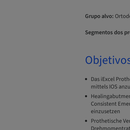
Grupo alvo:
Ortodo
Segmentos dos pr
Objetivo
Das iExcel Prot
mittels IOS an
Healingabutmen
Consistent Emer
einzusetzen
Prothetische Ve
Drehmomentrats