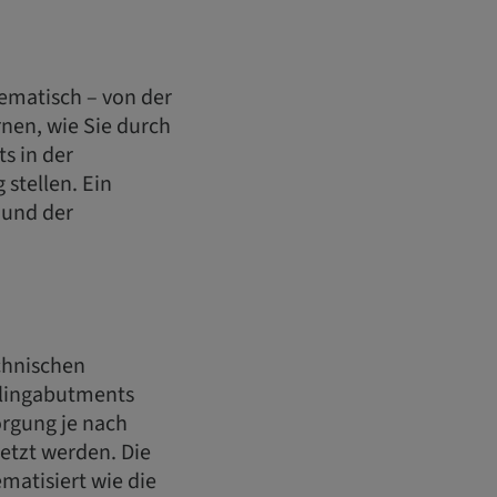
tematisch – von der
rnen, wie Sie durch
s in der
stellen. Ein
 und der
chnischen
ealingabutments
orgung je nach
etzt werden. Die
matisiert wie die