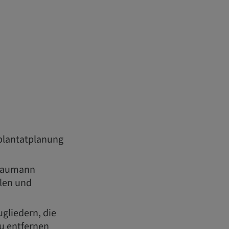
mplantatplanung
traumann
len und
gliedern, die
u entfernen