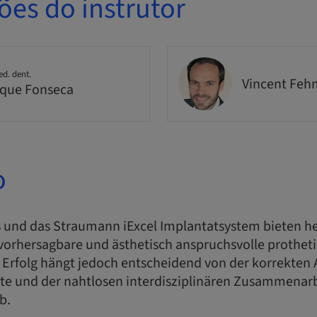
ões do instrutor
ed. dent.
Vincent Feh
que Fonseca
o
 und das Straumann iExcel Implantatsystem bieten heu
 vorhersagbare und ästhetisch anspruchsvolle prothet
 Erfolg hängt jedoch entscheidend von der korrekte
e und der nahtlosen interdisziplinären Zusammenarb
b.