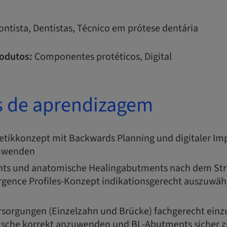
ntista, Dentistas, Técnico em prótese dentária
odutos:
Componentes protéticos, Digital
s de aprendizagem
hetikkonzept mit Backwards Planning und digitaler I
zuwenden
ts und anatomische Healingabutments nach dem S
gence Profiles-Konzept indikationsgerecht auszuwäh
rsorgungen (Einzelzahn und Brücke) fachgerecht einzu
che korrekt anzuwenden und BL-Abutments sicher z