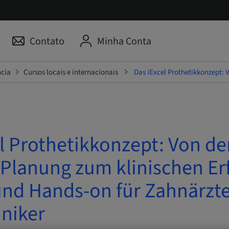
Contato
Minha Conta
ncia
Cursos locais e internacionais
Das iExcel Prothetikkonzept: 
l Prothetikkonzept: Von de
 Planung zum klinischen Er
und Hands-on für Zahnärzt
niker