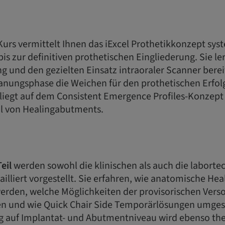
Kurs vermittelt Ihnen das iExcel Prothetikkonzept sys
bis zur definitiven prothetischen Eingliederung. Sie le
 und den gezielten Einsatz intraoraler Scanner bereit
anungsphase die Weichen für den prothetischen Erfolg 
liegt auf dem Consistent Emergence Profiles-Konzept
l von Healingabutments.
eil
werden sowohl die klinischen als auch die laborte
tailliert vorgestellt. Sie erfahren, wie anatomische H
werden, welche Möglichkeiten der provisorischen Vers
en und wie Quick Chair Side Temporärlösungen umges
g auf Implantat- und Abutmentniveau wird ebenso the