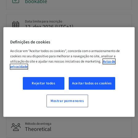
bookable
Data limite para inscrição
12. dez 2026 (UTC+1)
Definições de cookies
Preço por participante (impostos locais aplicáveis)
Ao clicar em "Aceitar todos os cookies", concorda com o armazenamento de
EUR 2900.00
cookies no seu dispositivo para melhorar a navegação no site, analisar a
utilização do site e ajudar nas nossas iniciativas de marketing.
Aviso de
privacidade
Idioma
Italiano
Rejeitar todos
Aceitar todos os cookies
Pontos
Mostrar pormenores
0.00 Pontos
Método de entrega
Theoretical