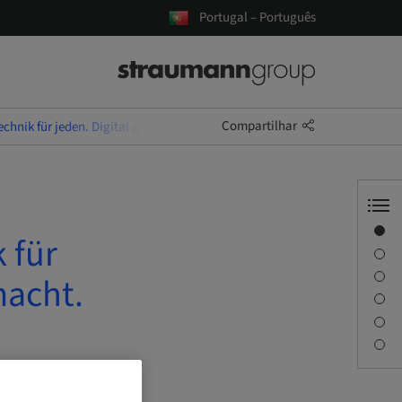
Portugal – Português
Compartilhar
chnik für jeden. Digital gedacht. Exzellent gemacht.
Visão geral
 für
Descrição
Objetivos de aprendizagem
macht.
Sessões
Viagem e locais
Pessoa de contato