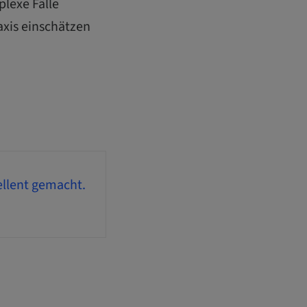
plexe Fälle
axis einschätzen​
ellent gemacht.​