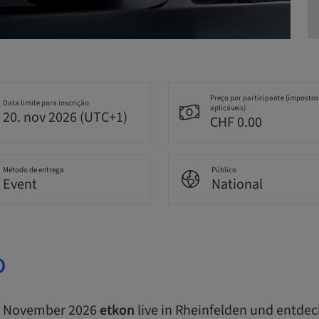
Preço por participante (impostos
Data limite para inscrição
aplicáveis)
20. nov 2026 (UTC+1)
CHF 0.00
Método de entrega
Público
Event
National
o
7. November 2026
etkon
live in Rheinfelden und entdec