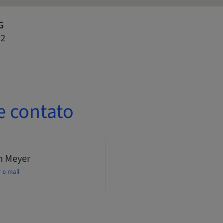
G
22
e contato
n Meyer
r e-mail