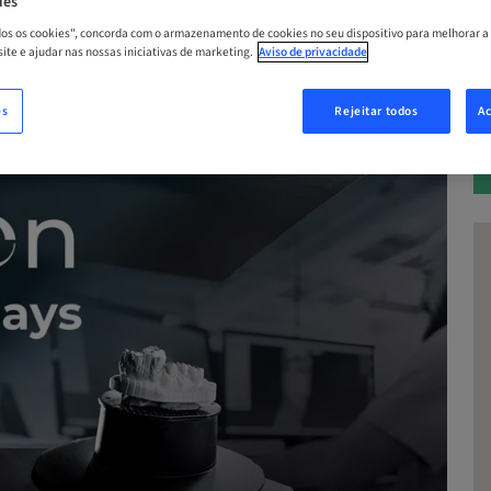
ies
A
odos os cookies", concorda com o armazenamento de cookies no seu dispositivo para melhorar a
 site e ajudar nas nossas iniciativas de marketing.
Aviso de privacidade
es
Rejeitar todos
Ac