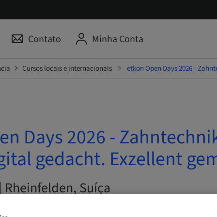
Contato
Minha Conta
ncia
Cursos locais e internacionais
etkon Open Days 2026 - Zahnte
en Days 2026 - Zahntechnik
gital gedacht. Exzellent ge
| Rheinfelden, Suíça