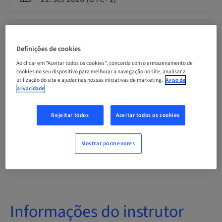
Idioma
Espanhola
Definições de cookies
Ao clicar em "Aceitar todos os cookies", concorda com o armazenamento de
cookies no seu dispositivo para melhorar a navegação no site, analisar a
Pontos
0.00 Pontos
utilização do site e ajudar nas nossas iniciativas de marketing.
Aviso de
privacidade
Método de entrega
Rejeitar todos
Aceitar todos os cookies
Theoretical
Mostrar pormenores
Público
National
Informações do instrutor