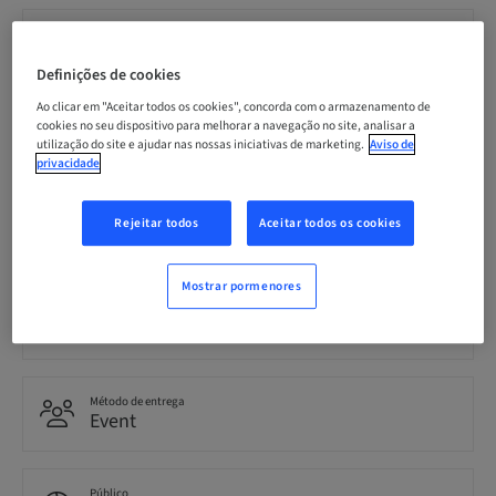
Data limite para inscrição
21. nov 2026 (UTC-5)
Definições de cookies
Ao clicar em "Aceitar todos os cookies", concorda com o armazenamento de
cookies no seu dispositivo para melhorar a navegação no site, analisar a
Preço por participante (impostos locais aplicáveis)
CAD 1999.00
utilização do site e ajudar nas nossas iniciativas de marketing.
Aviso de
privacidade
Idioma
Rejeitar todos
Aceitar todos os cookies
English
Mostrar pormenores
Pontos
0.00 Pontos
Método de entrega
Event
Público