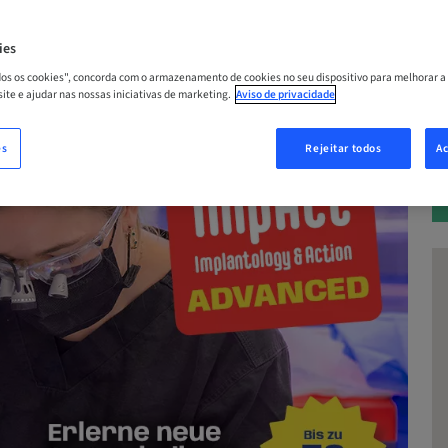
ies
A
odos os cookies", concorda com o armazenamento de cookies no seu dispositivo para melhorar a
 site e ajudar nas nossas iniciativas de marketing.
Aviso de privacidade
es
Rejeitar todos
Ac