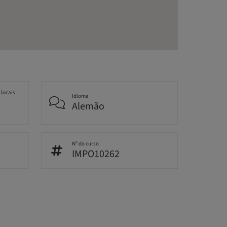
 locais
Idioma
Alemão
Nº do curso
IMPO10262