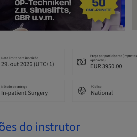
Preço por participante (impostos
Data limite para inscrição
aplicáveis)
29. out 2026 (UTC+1)
EUR 3950.00
Método de entrega
Público
In-patient Surgery
National
ões do instrutor