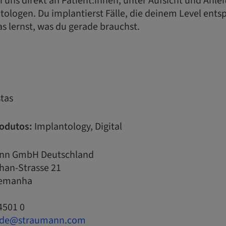
i uns direkt an Patient:innen, unter Aufsicht und Anle
ologen. Du implantierst Fälle, die deinem Level entsp
s lernst, was du gerade brauchst.
tas
odutos:
Implantology, Digital
nn GmbH Deutschland
han-Strasse 21
Alemanha
4501 0
.de@straumann.com