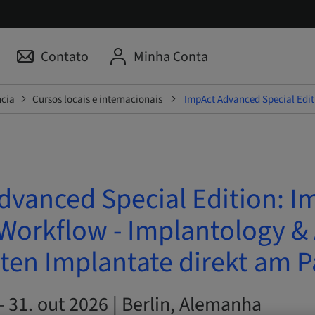
Contato
Minha Conta
ncia
Cursos locais e internacionais
ImpAct Advanced Special Editi
dvanced Special Edition: 
 Workflow - Implantology & 
ten Implantate direkt am P
– 31. out 2026 | Berlin, Alemanha