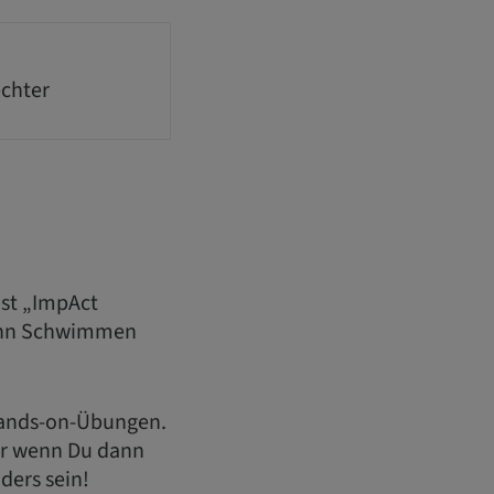
echter
ist „ImpAct
 Denn Schwimmen
 Hands-on-Übungen.
ber wenn Du dann
ders sein!