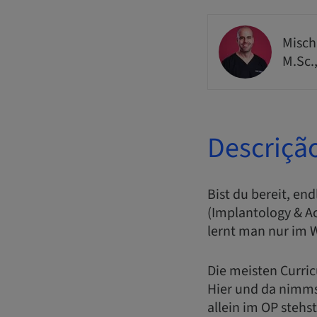
Misch
M.Sc.
Descriçã
Bist du bereit, en
(Implantology & A
lernt man nur im 
Die meisten Curri
Hier und da nimmst
allein im OP stehs