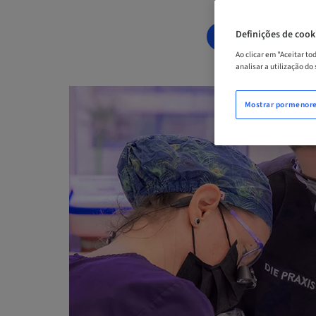
Definições de cook
AGENDE AGOR
Ao clicar em "Aceitar t
analisar a utilização do
Mostrar pormenor