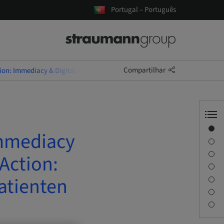
Portugal – Português
Compartilhar
on: Immediacy & Digital Workflow - Implantology & Action: Deine ersten
Visão geral
Immediacy
Informações do instrutor
Descrição
Action:
Sessões
atienten
Viagem e locais
Pessoa de contato
Downloads