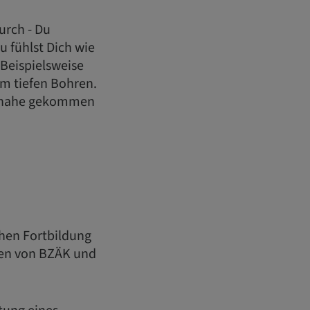
urch - Du
u fühlst Dich wie
. Beispielsweise
im tiefen Bohren.
zu nahe gekommen
chen Fortbildung
en von BZÄK und