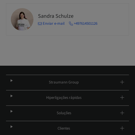
Sandra Schulze
Enviar e-mail
+497614501126
Straumann Group
Hiperligações rápidas
Soluções
Clientes