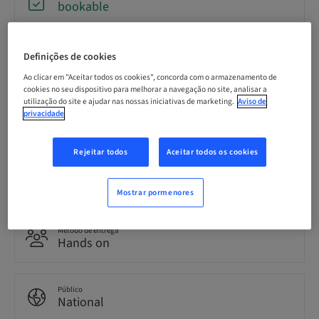
bookable
Data limite para inscrição
Definições de cookies
30. set 2026 (UTC+1)
Ao clicar em "Aceitar todos os cookies", concorda com o armazenamento de
cookies no seu dispositivo para melhorar a navegação no site, analisar a
utilização do site e ajudar nas nossas iniciativas de marketing.
Aviso de
Idioma
privacidade
Alemão
Rejeitar todos
Aceitar todos os cookies
Pontos
0.00 Pontos
Mostrar pormenores
Método de entrega
Hands on
Público
National