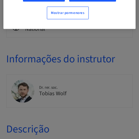
Theoretical
Mostrar pormenores
Público
National
Informações do instrutor
Dr. rer. soc.
Tobias Wolf
Descrição