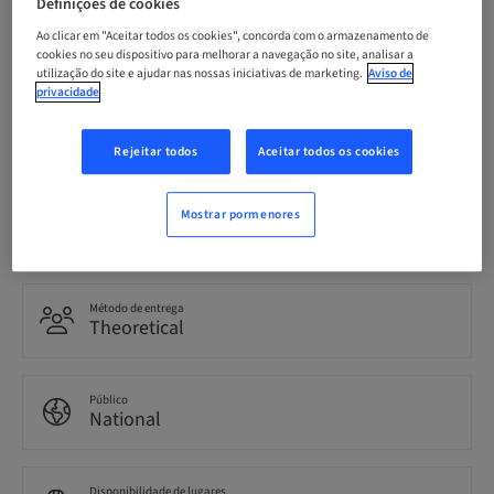
Definições de cookies
Data limite para inscrição
Ao clicar em "Aceitar todos os cookies", concorda com o armazenamento de
22. out 2026 (UTC+1)
cookies no seu dispositivo para melhorar a navegação no site, analisar a
utilização do site e ajudar nas nossas iniciativas de marketing.
Aviso de
privacidade
Idioma
Italiano
Rejeitar todos
Aceitar todos os cookies
Mostrar pormenores
Pontos
0.00 Pontos
Método de entrega
Theoretical
Público
National
Disponibilidade de lugares