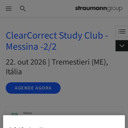
ClearCorrect Study Club -
Messina -2/2
22. out 2026 | Tremestieri (ME),
Itália
AGENDE AGORA
Status
bookable