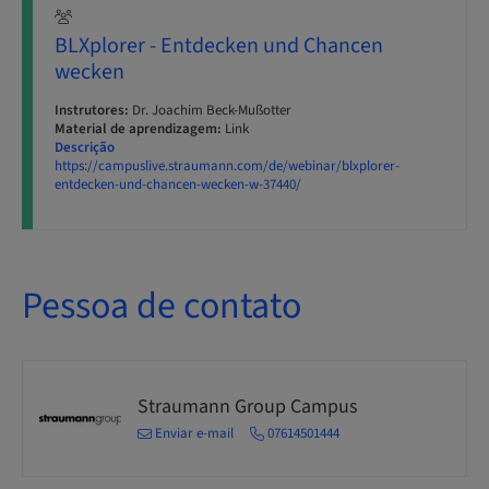
BLXplorer - Entdecken und Chancen
wecken
Instrutores:
Dr. Joachim Beck-Mußotter
Material de aprendizagem:
Link
Descrição
https://campuslive.straumann.com/de/webinar/blxplorer-
entdecken-und-chancen-wecken-w-37440/
Pessoa de contato
Straumann Group Campus
Enviar e-mail
07614501444