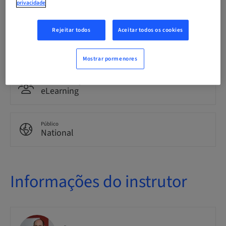
privacidade
Alemão
Rejeitar todos
Aceitar todos os cookies
Pontos
0.00 Pontos
Mostrar pormenores
Método de entrega
eLearning
Público
National
Informações do instrutor