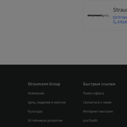
Stra
Отпра
07614
Straumann Group
Быстрые ссылки
Компания
Поиск офиса
Цель, видение и миссия
Связаться с нами
Культура
Интернет-магазин
Устойчивое развитие
youTooth