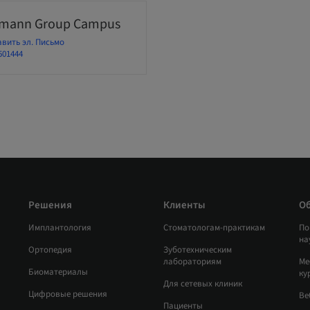
umann Group Campus
вить эл. Письмо
501444
Решения
Клиенты
О
Имплантология
Стоматологам-практикам
По
на
Ортопедия
Зуботехническим
лабораториям
Ме
Биоматериалы
ку
Для сетевых клиник
Цифровые решения
Ве
Пациенты