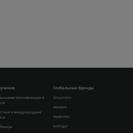
бучение
Глобальные бренды
вышение квалификации и
Straumann
ука
Neodent
стные и международные
Medentika
рсы
Anthogyr
бинары