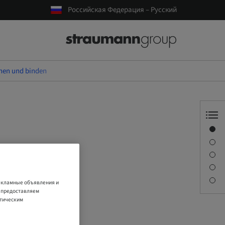
Российская Федерация – Русский
nen und binden
Обзор
Спикер(-ы)
Описание
Сессии
Контактное лицо
рекламные объявления и
е предоставляем
итическим