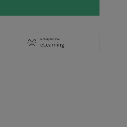
Метод подачи
eLearning