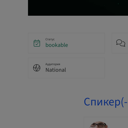
Статус
bookable
Аудитория
National
Спикер(-