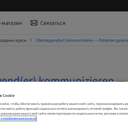
-магазин
Связаться
родные курсы
Überzeugend(er) kommunizieren — Patienten gewin
end(er) kommunizieren —
n gewinnen und binden
в Cookie
cookie, чтобы обеспечивать правильную работу нашего веб-сайта, персонализировать 
ию | Online
еспечивать работу функций социальных сетей и анализировать сетевой трафик. Мы такж
зовании вами нашего веб-сайта своим партнерам по социальным сетям, рекламе и анал
 о конфиденциальности