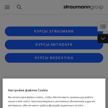
КУРСЫ STRAUMANN
КУРСЫ ANTHOGYR
КУРСЫ MEDENTIKA
La gestione dei contatti con
Настройки файлов Cookie
il paziente
Мы используем файлы cookie, чтобы обеспечивать правильную работу
нашего веб-сайта, персонализировать рекламные объявления и другие
материалы, обеспечивать работу функций социальных сетей и