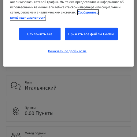
По требованию | Online
анализировать сетевой трафик. Мы также предоставляем информацию об
использовании вами нашего веб-сайта своим партнерам по социальным
сетям, рекламе и аналитическим системам.
Сообщение о
конфиденциальности
Статус
Отклонить все
Принять все файлы Cookie
bookable
Показать подробности
Окончательный срок регистрации
10. дек. 2041 (UTC+1)
Язык
Итальянский
Пункты
0.00 Пункты
Метод подачи