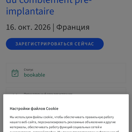
implantaire
16. окт. 2026 | Франция
ЗАРЕГИСТРИРОВАТЬСЯ СЕЙЧАС
Статус
bookable
Окончательный срок регистрации
11. сент. 2026 (UTC+1)
Настройки файлов Cookie
Мы используем файлы cookie, чтобы обеспечивать правильную работу
Цена на участника (применимы местные сборы)
нашего веб-сайта, персонализировать рекламные объявления и другие
EUR 890.00
материалы, обеспечивать работу функций социальных сетей и