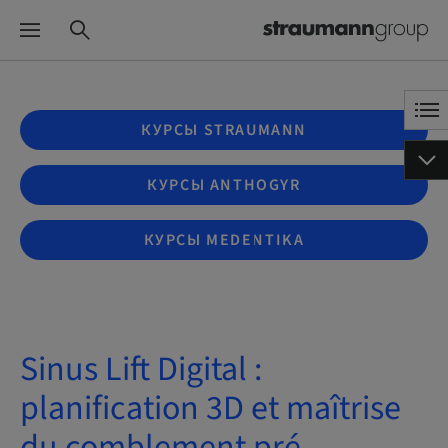
КУРСЫ STRAUMANN
КУРСЫ ANTHOGYR
КУРСЫ MEDENTIKA
Sinus Lift Digital :
planification 3D et maîtrise
du comblement pré-