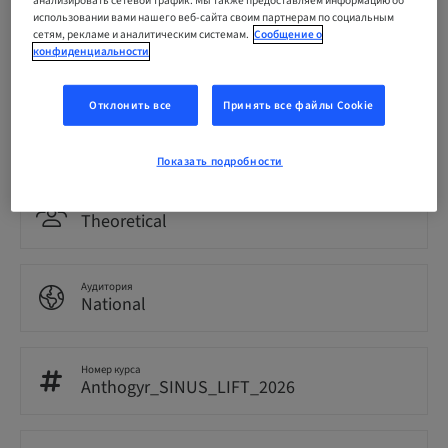
анализировать сетевой трафик. Мы также предоставляем информацию об
использовании вами нашего веб-сайта своим партнерам по социальным
сетям, рекламе и аналитическим системам.
Сообщение о
Язык
конфиденциальности
Французский
Отклонить все
Принять все файлы Cookie
Пункты
7.00 Пункты
Показать подробности
Метод подачи
Theoretical
Аудитория
National
Номер курса
Anthogyr_SINUS_LIFT_2026