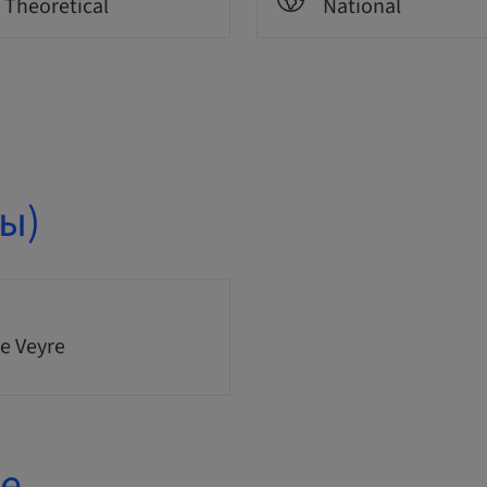
Theoretical
National
ы)
e Veyre
е