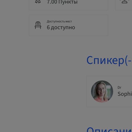
7.00 Пункты
Доступность мест
6 доступно
Спикер(-
Dr
Sophi
Описани