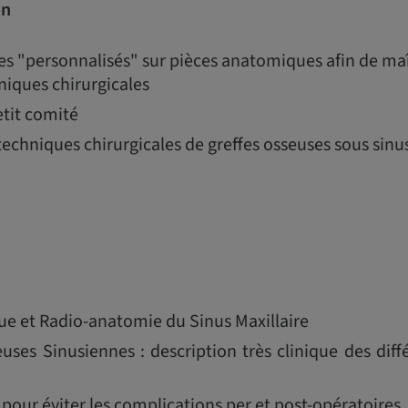
on
s "personnalisés" sur pièces anatomiques afin de maît
niques chirurgicales
tit comité
techniques chirurgicales de greffes osseuses sous sinu
ue et Radio-anatomie du Sinus Maxillaire
euses Sinusiennes : description très clinique des dif
 pour éviter les complications per et post-opératoires