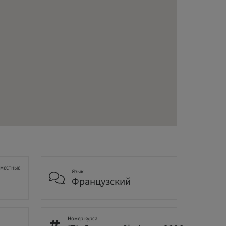
 местные
Язык
Французский
Номер курса