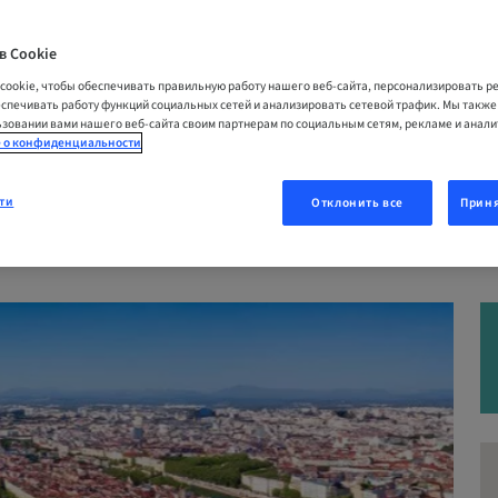
siennes : Techniques chiru
в Cookie
tion
cookie, чтобы обеспечивать правильную работу нашего веб-сайта, персонализировать 
еспечивать работу функций социальных сетей и анализировать сетевой трафик. Мы такж
зовании вами нашего веб-сайта своим партнерам по социальным сетям, рекламе и анал
6 | Lyon, Франция
 о конфиденциальности
ти
Отклонить все
Приня
ОВАТЬСЯ СЕЙЧАС