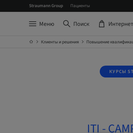
Straumann Group
Пациенты
Меню
Поиск
Интернет
Клиенты и решения
Повышение квалификац
КУРСЫ S
ITI - CAM