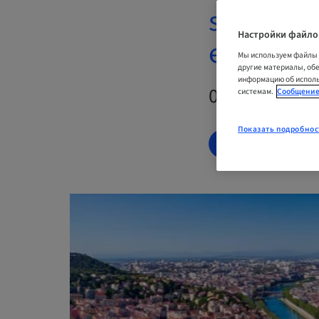
sous sinu
Настройки файло
et Dissec
Мы используем файлы 
другие материалы, об
информацию об исполь
04. дек. 202
системам.
Сообщение
Показать подробнос
ЗАРЕГИСТРИР