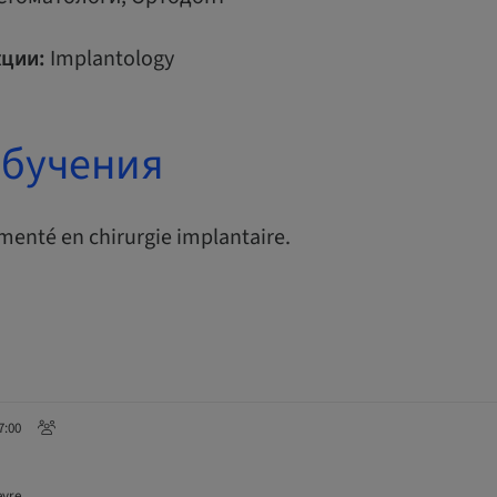
ции:
Implantology
обучения
imenté en chirurgie implantaire.
7:00
eyre