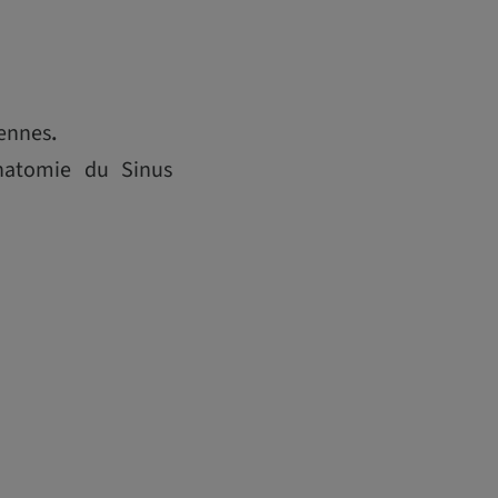
iennes
.
anatomie du Sinus