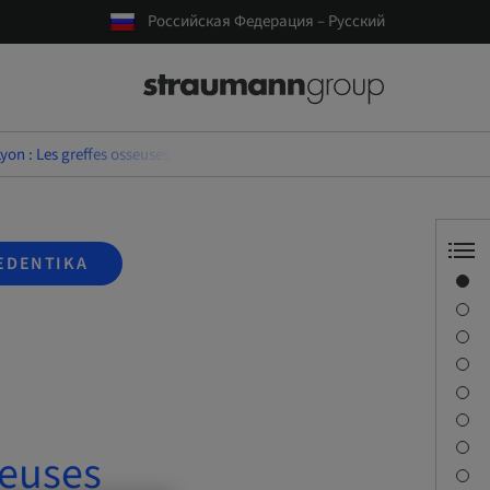
Российская Федерация – Русский
yon : Les greffes osseuses sous sinusiennes : Techniques chirurgicales et 
EDENTIKA
Обзор
Спикер(-ы)
Описание
Задачи обучения
Сессии
Как добраться и место проведения
Контактное лицо
seuses
Загрузки