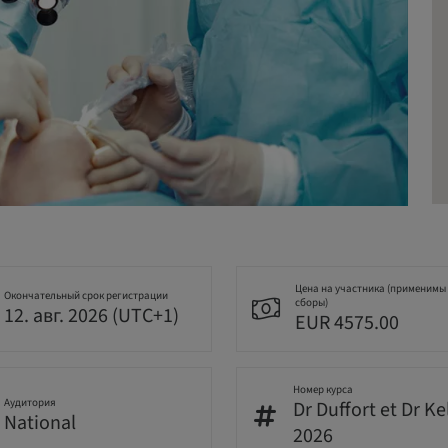
Цена на участника (применимы
Окончательный срок регистрации
сборы)
12. авг. 2026 (UTC+1)
EUR 4575.00
Номер курса
Аудитория
Dr Duffort et Dr Ke
National
2026