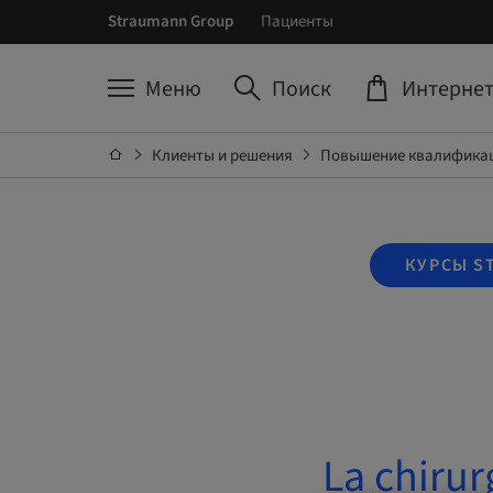
Straumann Group
Пациенты
Меню
Поиск
Интернет
Клиенты и решения
Повышение квалификац
КУРСЫ S
La chirur