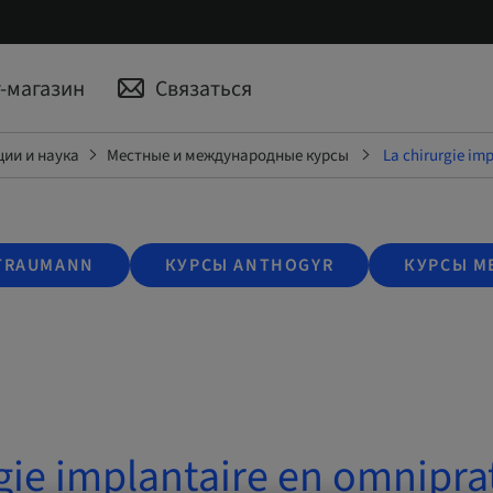
-магазин
Связаться
ии и наука
Местные и международные курсы
La chirurgie im
TRAUMANN
КУРСЫ ANTHOGYR
КУРСЫ M
gie implantaire en omnipra