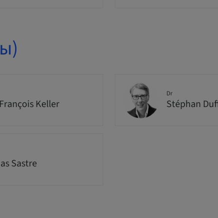
ы)
Dr
François Keller
Stéphan Duf
s Sastre