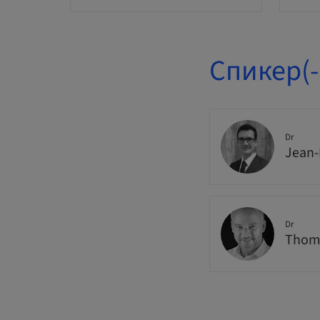
Спикер(-
Dr
Jean-
Dr
Thoma