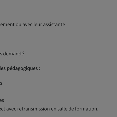
uement ou avec leur assistante
uis demandé
es pédagogiques :
s
es
ect avec retransmission en salle de formation.