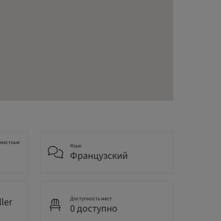
 местные
Язык
Французский
Доступность мест
ller
0 доступно