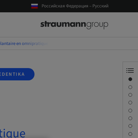
Российская Федерация – Русский
plantaire en omnipratique 2026
EDENTIKA
Обзор
Спикер(-ы)
Описание
Задачи обучения
Сессии
Как добраться и место проведения
Контактное лицо
tique
Загрузки