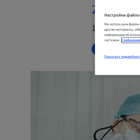
2026
Настройки файло
Мы используем файлы 
11. сент. 20
другие материалы, об
информацию об исполь
системам.
Сообщение
СПИСОК ОЖИ
Показать подробнос