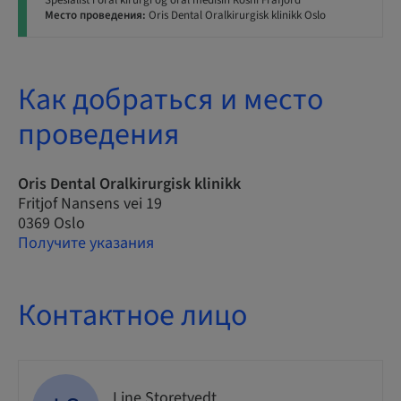
Spesialist i oral kirurgi og oral medisin Roshi Frafjord
Место проведения:
Oris Dental Oralkirurgisk klinikk Oslo
Как добраться и место
проведения
Oris Dental Oralkirurgisk klinikk
Fritjof Nansens vei 19
0369 Oslo
Получите указания
Контактное лицо
Line Storetvedt