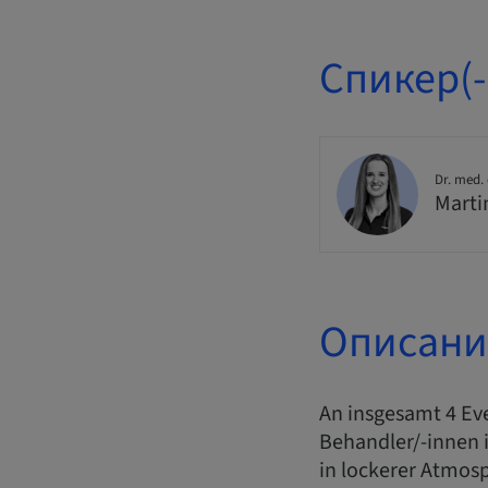
Спикер(-
Dr. med. 
Marti
Описани
An insgesamt 4 Ev
Behandler/-innen 
in lockerer Atmos