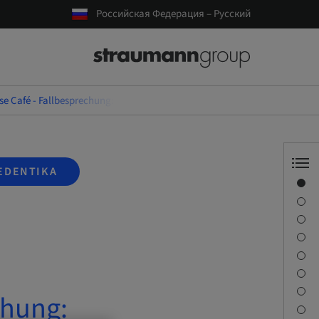
Российская Федерация – Русский
se Café - Fallbesprechung: Hand in Hand zu Ihrem Erfolg
EDENTIKA
Обзор
Спикер(-ы)
Описание
Задачи обучения
Сессии
Как добраться и место проведения
Контактное лицо
chung:
Загрузки