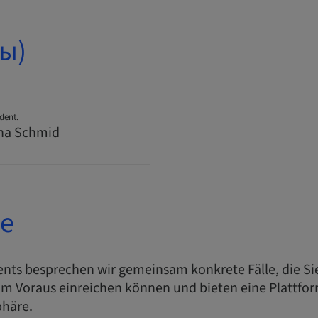
ы)
dent.
na Schmid
е
ents besprechen wir gemeinsam konkrete Fälle, die S
im Voraus einreichen können und bieten eine Plattf
phäre.