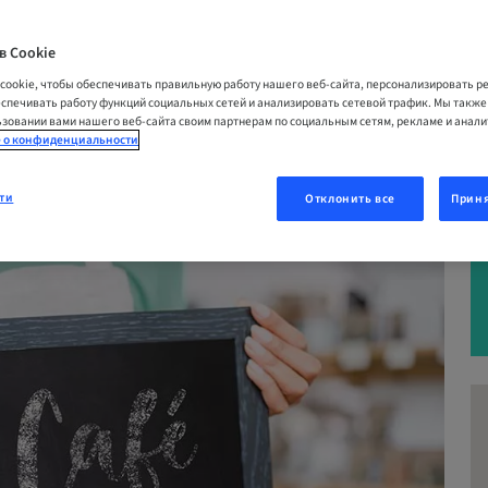
Hand zu Ihrem Erfolg
в Cookie
cookie, чтобы обеспечивать правильную работу нашего веб-сайта, персонализировать 
26 | Olten, Швейцария
еспечивать работу функций социальных сетей и анализировать сетевой трафик. Мы такж
зовании вами нашего веб-сайта своим партнерам по социальным сетям, рекламе и анал
 о конфиденциальности
ОВАТЬСЯ СЕЙЧАС
ти
Отклонить все
Приня