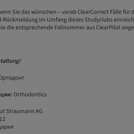
enn Sie das wünschen – vorab ClearCorrect Fälle für d
ll-Rückmeldung im Umfang dieses Studyclubs einreic
e die entsprechende Fallnummer aus ClearPilot ang
taltung!
Ортодонт
ции:
Orthodontics
tut Straumann AG
12
цария