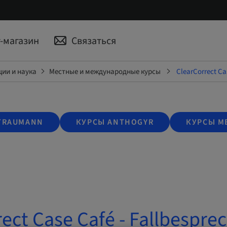
-магазин
Связаться
ии и наука
Местные и международные курсы
ClearCorrect Ca
TRAUMANN
КУРСЫ ANTHOGYR
КУРСЫ M
ect Case Café - Fallbespre