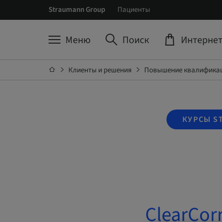
Straumann Group
Пациенты
Меню
Поиск
Интернет
Клиенты и решения
Повышение квалификац
КУРСЫ S
ClearCorr