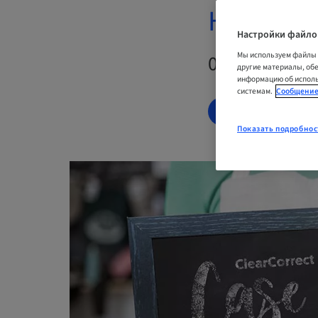
Hand in 
Настройки файло
Мы используем файлы 
06. нояб. 20
другие материалы, об
информацию об исполь
системам.
Сообщение
ЗАРЕГИСТРИР
Показать подробнос