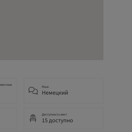
 местные
Язык
Немецкий
Доступность мест
15 доступно