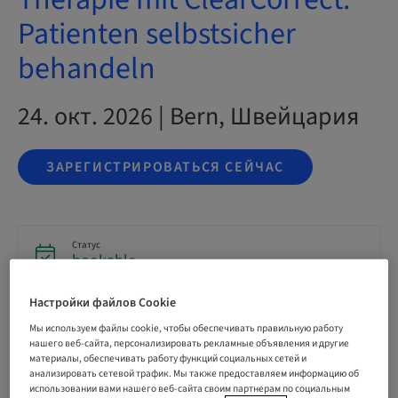
Patienten selbstsicher
behandeln
24. окт. 2026 | Bern, Швейцария
ЗАРЕГИСТРИРОВАТЬСЯ СЕЙЧАС
Статус
bookable
Настройки файлов Cookie
Окончательный срок регистрации
Мы используем файлы cookie, чтобы обеспечивать правильную работу
14. окт. 2026 (UTC+1)
нашего веб-сайта, персонализировать рекламные объявления и другие
материалы, обеспечивать работу функций социальных сетей и
анализировать сетевой трафик. Мы также предоставляем информацию об
использовании вами нашего веб-сайта своим партнерам по социальным
Цена на участника (применимы местные сборы)