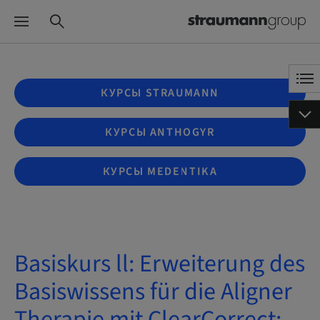
КУРСЫ STRAUMANN
КУРСЫ ANTHOGYR
КУРСЫ MEDENTIKA
Basiskurs ll: Erweiterung des
Basiswissens für die Aligner
Therapie mit ClearCorrect: