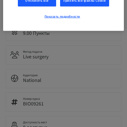
Отклонить все
Принять все файлы Cookie
Язык
Немецкий
Показать подробности
Пункты
9.00 Пункты
Метод подачи
Live surgery
Аудитория
National
Номер курса
BIO09261
Доступность мест