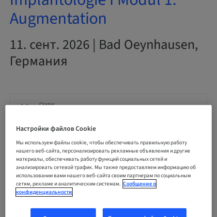
Augmentation
11. сент. 2026 | Bad Oeynhausen,
Германия
Статус
fully booked
Настройки файлов Cookie
Мы используем файлы cookie, чтобы обеспечивать правильную работу
Окончательный срок регистрации
нашего веб-сайта, персонализировать рекламные объявления и другие
11. сент. 2026 (UTC+1)
материалы, обеспечивать работу функций социальных сетей и
анализировать сетевой трафик. Мы также предоставляем информацию об
использовании вами нашего веб-сайта своим партнерам по социальным
сетям, рекламе и аналитическим системам.
Сообщение о
Цена на участника (применимы местные сборы)
EUR 259.00
конфиденциальности