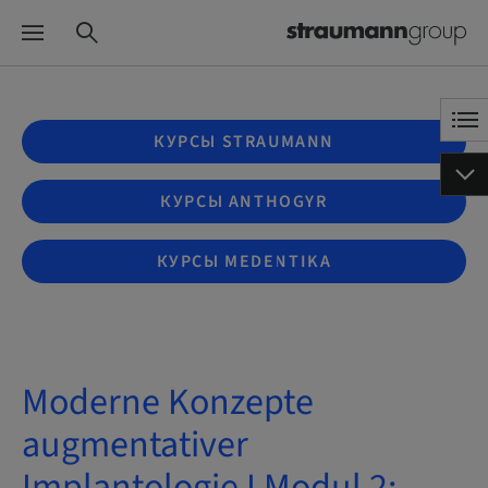
КУРСЫ STRAUMANN
КУРСЫ ANTHOGYR
КУРСЫ MEDENTIKA
Moderne Konzepte
augmentativer
Implantologie I Modul 2: