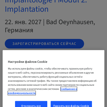
Implantation
22. янв. 2027 | Bad Oeynhausen,
Германия
ЗАРЕГИСТРИРОВАТЬСЯ СЕЙЧАС
Настройки файлов Cookie
Статус
bookable
Мы используем файлы cookie, чтобы обеспечивать правильную работу
нашего веб-сайта, персонализировать рекламные объявления и другие
материалы, обеспечивать работу функций социальных сетей и
анализировать сетевой трафик. Мы также предоставляем информацию об
Окончательный срок регистрации
использовании вами нашего веб-сайта своим партнерам по социальным
22. янв. 2027 (UTC+1)
сетям, рекламе и аналитическим системам.
Сообщение о
конфиденциальности
Цена на участника (применимы местные сборы)
Отклонить все
Принять все файлы Cookie