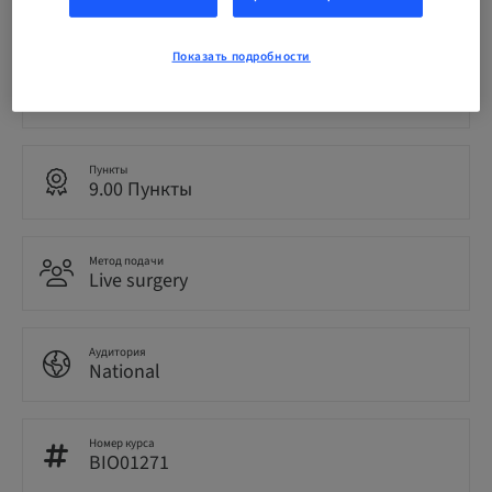
EUR 259.00
Показать подробности
Язык
Немецкий
Пункты
9.00 Пункты
Метод подачи
Live surgery
Аудитория
National
Номер курса
BIO01271