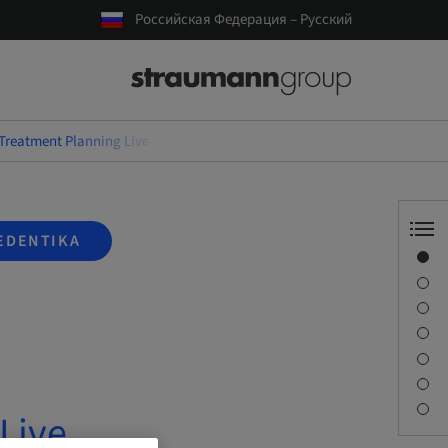
Российская Федерация – Русский
 Treatment Planning Live
EDENTIKA
Обзор
Спикер(-ы)
Описание
Задачи обучения
Сессии
Как добраться и место проведения
Контактное лицо
Live