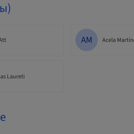
ы)
AM
Att
Acela Marti
as Laureti
е