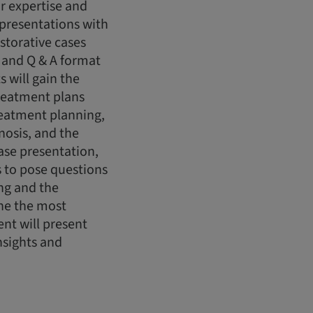
r expertise and
 presentations with
storative cases
 and Q & A format
s will gain the
reatment plans
treatment planning,
nosis, and the
case presentation,
ts to pose questions
ing and the
ine the most
nt will present
nsights and