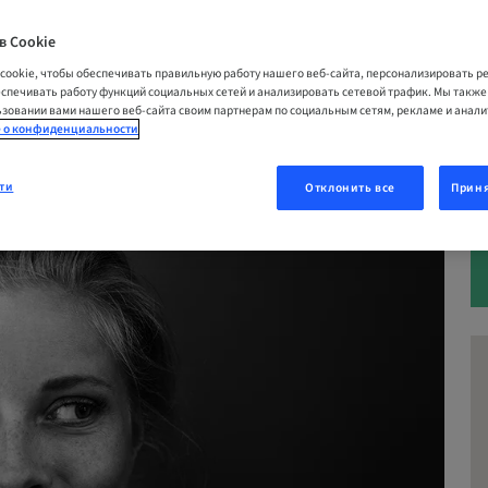
6 | Campus Live, Соединенные Штаты
в Cookie
cookie, чтобы обеспечивать правильную работу нашего веб-сайта, персонализировать 
еспечивать работу функций социальных сетей и анализировать сетевой трафик. Мы такж
зовании вами нашего веб-сайта своим партнерам по социальным сетям, рекламе и анал
ОВАТЬСЯ СЕЙЧАС
 о конфиденциальности
ти
Отклонить все
Приня