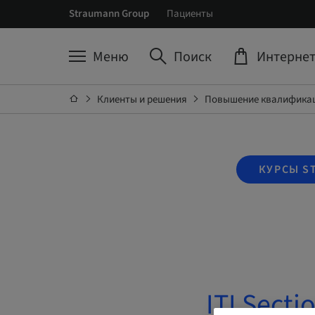
Straumann Group
Пациенты
Меню
Поиск
Интернет
Клиенты и решения
Повышение квалификац
КУРСЫ S
ITI Secti