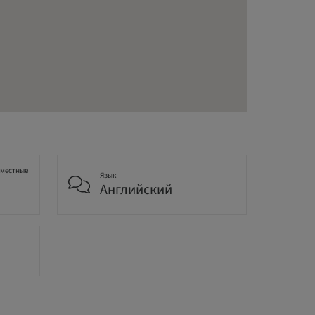
 местные
Язык
Английский