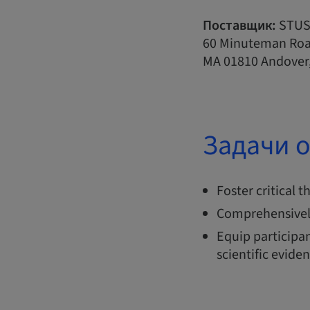
Поставщик:
STUS
60 Minuteman Ro
MA 01810 Andove
Задачи 
Foster critical 
Comprehensivel
Equip participan
scientific evide