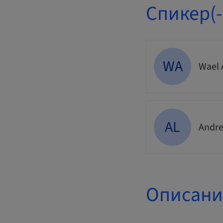
Спикер(-
WA
Wael 
AL
Andre
Описани