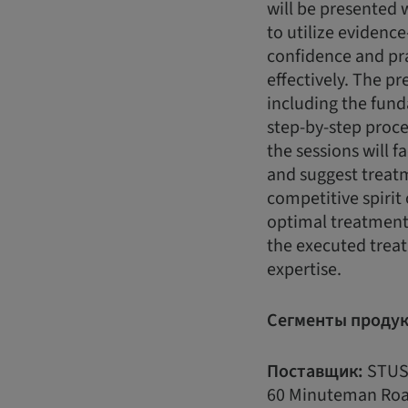
will be presented
to utilize evidence
confidence and pr
effectively. The pr
including the fun
step-by-step proce
the sessions will f
and suggest treatme
competitive spirit 
optimal treatment 
the executed treat
expertise.
Сегменты продук
Поставщик:
STUS
60 Minuteman Ro