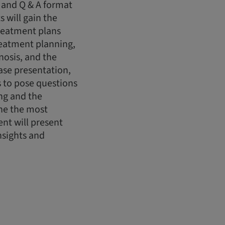
 and Q & A format
s will gain the
reatment plans
treatment planning,
nosis, and the
case presentation,
ts to pose questions
ing and the
ine the most
nt will present
nsights and