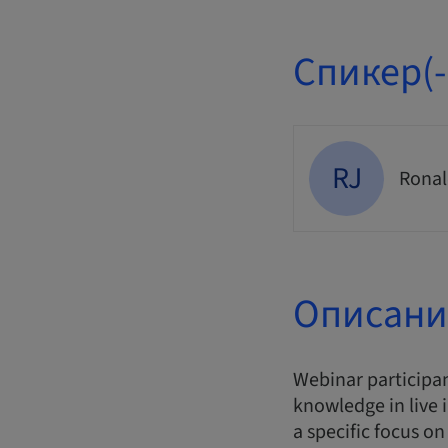
Спикер(-
RJ
Ronal
Описани
Webinar participan
knowledge in live 
a specific focus o