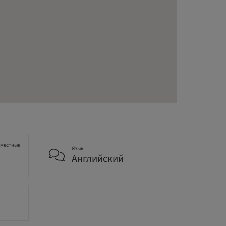
 местные
Язык
Английский