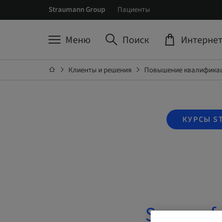
Straumann Group
Пациенты
Меню
Поиск
Интернет
Клиенты и решения
Повышение квалификац
КУРСЫ S
Successfu