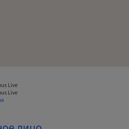
us Live
us Live
ия
ное лицо