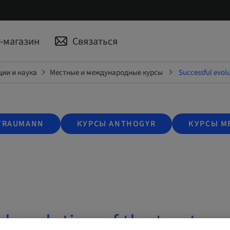
-магазин
Связаться
ии и наука
Местные и международные курсы
Successful evolu
TRAUMANN
КУРСЫ ANTHOGYR
КУРСЫ M
l evolution of the treatmen