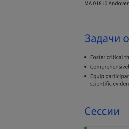
MA 01810 Andove
Задачи 
Foster critical 
Comprehensivel
Equip participan
scientific evide
Сессии