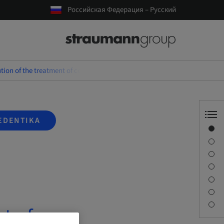
Российская Федерация – Русский
tion of the treatment of complex SAC cases over the last 25 years
EDENTIKA
Обзор
Спикер(-ы)
Описание
Задачи обучения
Сессии
Как добраться и место проведения
Контактное лицо
t of