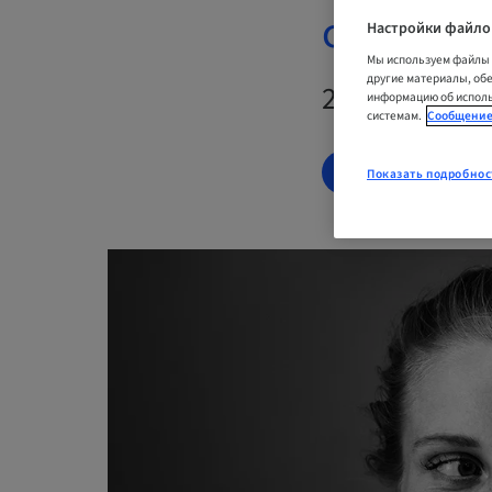
complex S
Настройки файло
Мы используем файлы 
другие материалы, об
20. окт. 202
информацию об исполь
системам.
Сообщение
ЗАРЕГИСТРИР
Показать подробнос