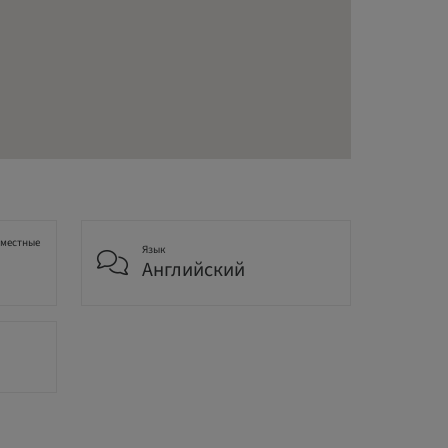
 местные
Язык
Английский