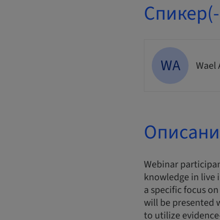
Спикер(-
WA
Wael 
Описани
Webinar participan
knowledge in live 
a specific focus o
will be presented
to utilize evidence