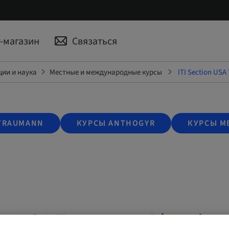
-магазин
Связаться
ии и наука
Местные и международные курсы
ITI Section USA
TRAUMANN
КУРСЫ ANTHOGYR
КУРСЫ M
on USA Treatment Planning 