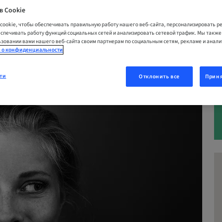
в Cookie
26 | Campus Live, Соединенные Штаты
cookie, чтобы обеспечивать правильную работу нашего веб-сайта, персонализировать 
еспечивать работу функций социальных сетей и анализировать сетевой трафик. Мы такж
зовании вами нашего веб-сайта своим партнерам по социальным сетям, рекламе и анал
 о конфиденциальности
ОВАТЬСЯ СЕЙЧАС
ти
Отклонить все
Приня