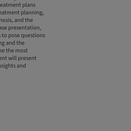
reatment plans
treatment planning,
nosis, and the
case presentation,
ts to pose questions
ing and the
ine the most
nt will present
nsights and