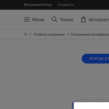
Straumann Group
Пациенты
Меню
Поиск
Интернет
Клиенты и решения
Повышение квалификац
КУРСЫ S
ITI Secti