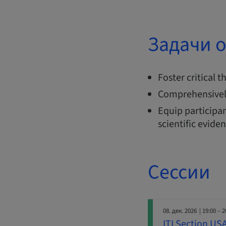
Задачи 
Foster critical 
Comprehensivel
Equip participan
scientific evide
Сессии
08. дек. 2026
| 19:00 – 2
ITI Section US