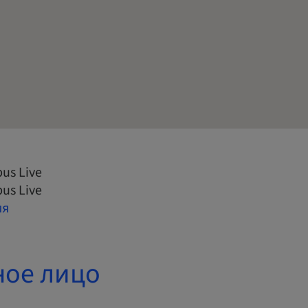
us Live
us Live
ия
ное лицо