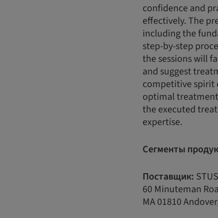
confidence and pr
effectively. The pr
including the fun
step-by-step proce
the sessions will f
and suggest treatme
competitive spirit 
optimal treatment 
the executed treat
expertise.
Сегменты продук
Поставщик:
STUS
60 Minuteman Ro
MA 01810 Andove