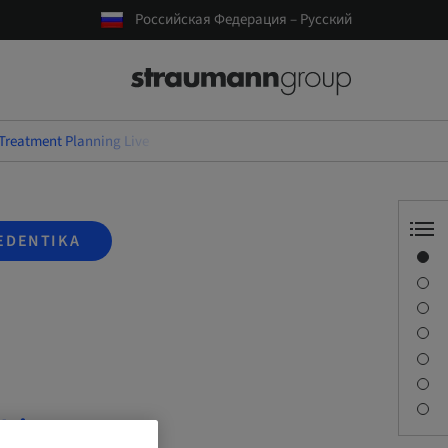
Российская Федерация – Русский
 Treatment Planning Live
EDENTIKA
Обзор
Спикер(-ы)
Описание
Задачи обучения
Сессии
Как добраться и место проведения
Контактное лицо
Live