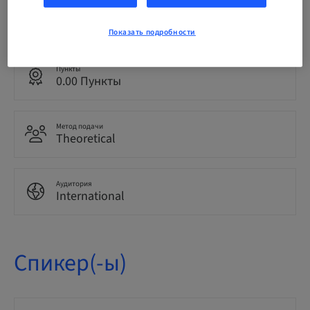
Язык
Английский
Показать подробности
Пункты
0.00 Пункты
Метод подачи
Theoretical
Аудитория
International
Спикер(-ы)