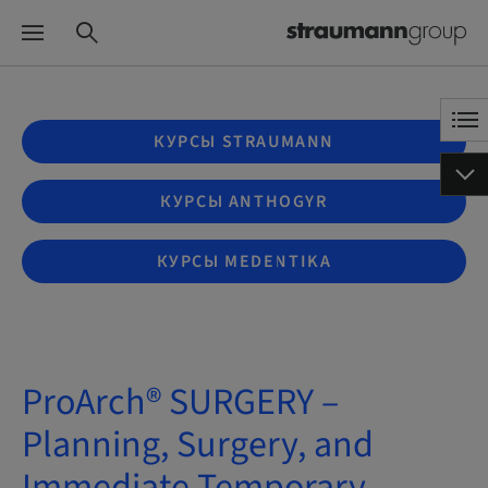
КУРСЫ STRAUMANN
КУРСЫ ANTHOGYR
КУРСЫ MEDENTIKA
ProArch® SURGERY –
Planning, Surgery, and
Immediate Temporary