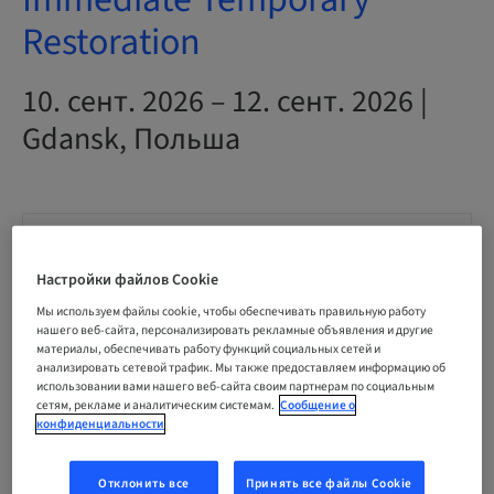
Restoration
10. сент. 2026 – 12. сент. 2026 |
Gdansk, Польша
Статус
bookable
Настройки файлов Cookie
Мы используем файлы cookie, чтобы обеспечивать правильную работу
нашего веб-сайта, персонализировать рекламные объявления и другие
Окончательный срок регистрации
07. сент. 2026 (UTC+1)
материалы, обеспечивать работу функций социальных сетей и
анализировать сетевой трафик. Мы также предоставляем информацию об
использовании вами нашего веб-сайта своим партнерам по социальным
сетям, рекламе и аналитическим системам.
Сообщение о
Цена на участника (применимы местные сборы)
конфиденциальности
EUR 3000.00
Отклонить все
Принять все файлы Cookie