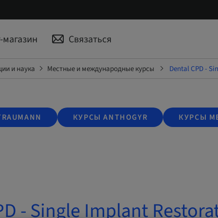
-магазин
Связаться
ии и наука
Местные и международные курсы
Dental CPD - Si
TRAUMANN
КУРСЫ ANTHOGYR
КУРСЫ M
D - Single Implant Restora