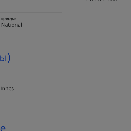
Аудитория
National
ы)
 Innes
е