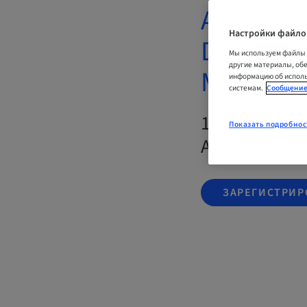
Atraumati
Настройки файло
Days Han
Мы используем файлы 
другие материалы, об
Module 1
информацию об исполь
системам.
Сообщение
19. окт. 202
Показать подробнос
Австралия
ЗАРЕГИСТРИР