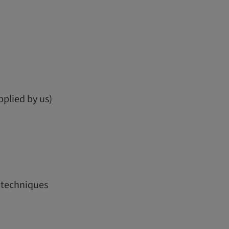
pplied by us)
g techniques