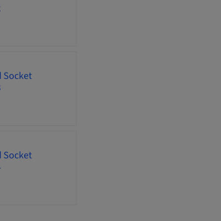
2
d Socket
3
d Socket
4