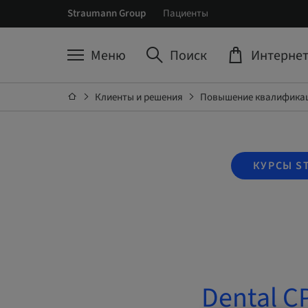
Straumann Group
Пациенты
Меню
Поиск
Интернет
Клиенты и решения
Повышение квалификац
КУРСЫ S
Dental CP