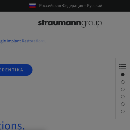
Российская Федерация – Русский
ngle Implant Restorations, Atraumatic Extractions and Socket Grafting-
EDENTIKA
Обзор
Спикер(-ы)
Описание
Сессии
Как добраться и место проведения
Контактное лицо
tions,