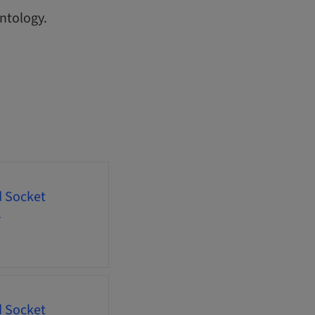
ntology.
d Socket
1
d Socket