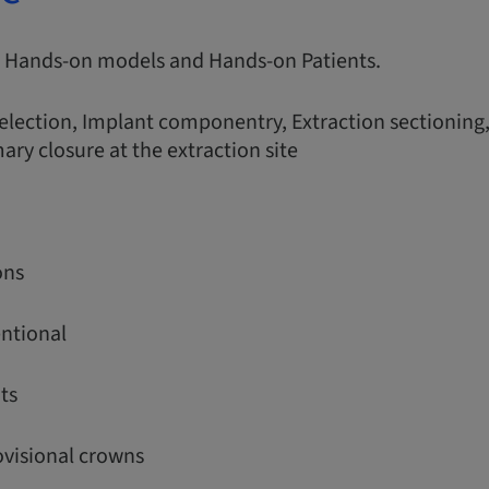
s, Hands-on models and Hands-on Patients.
election, Implant componentry, Extraction sectioning,
ary closure at the extraction site
ons
entional
ts
rovisional crowns