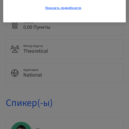
Английский
Показать подробности
Пункты
0.00 Пункты
Метод подачи
Theoretical
Аудитория
National
Спикер(-ы)