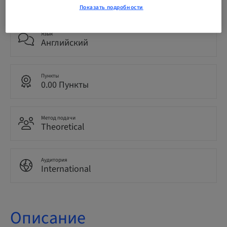
GBP 8500.00
Показать подробности
Язык
Английский
Пункты
0.00 Пункты
Метод подачи
Theoretical
Аудитория
International
Описание