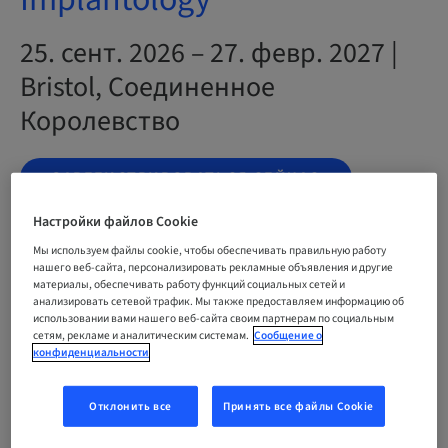
25. сент. 2026 – 27. февр. 2027 |
Bristol, Соединенное
Королевство
ЗАРЕГИСТРИРОВАТЬСЯ СЕЙЧАС
Настройки файлов Cookie
Мы используем файлы cookie, чтобы обеспечивать правильную работу
Статус
нашего веб-сайта, персонализировать рекламные объявления и другие
bookable
материалы, обеспечивать работу функций социальных сетей и
анализировать сетевой трафик. Мы также предоставляем информацию об
использовании вами нашего веб-сайта своим партнерам по социальным
сетям, рекламе и аналитическим системам.
Сообщение о
Окончательный срок регистрации
конфиденциальности
24. сент. 2026 (UTC+0)
Отклонить все
Принять все файлы Cookie
Цена на участника (применимы местные сборы)