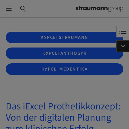
КУРСЫ STRAUMANN
КУРСЫ ANTHOGYR
КУРСЫ MEDENTIKA
Das iExcel Prothetikkonzept:
Von der digitalen Planung
zum klinischen Erfolg –