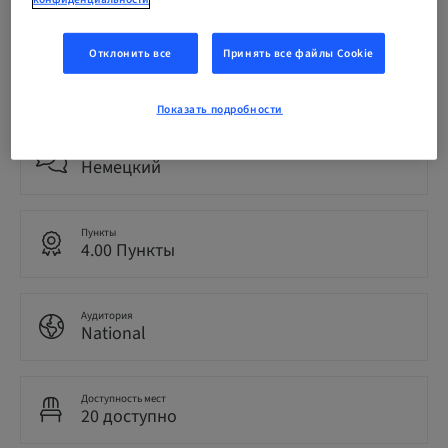
19. нояб. 2026 (UTC+1)
Отклонить все
Принять все файлы Cookie
Цена на участника (применимы местные сборы)
CHF 475.00
Показать подробности
Язык
Немецкий
Пункты
4.00 Пункты
Аудитория
National
Доступность мест
20 доступно