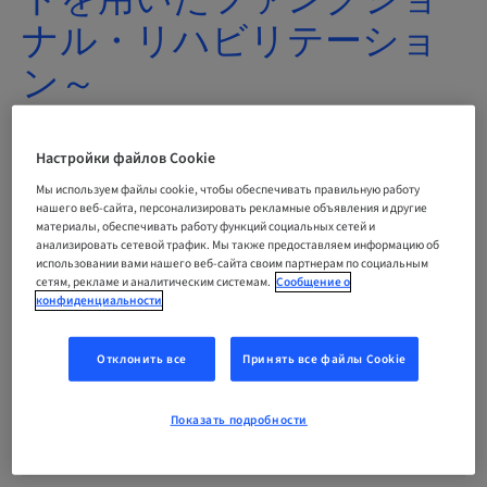
ナル・リハビリテーショ
ン～
05. сент. 2026 – 04. окт. 2026 | さ
Настройки файлов Cookie
いたま市, Япония
Мы используем файлы cookie, чтобы обеспечивать правильную работу
нашего веб-сайта, персонализировать рекламные объявления и другие
материалы, обеспечивать работу функций социальных сетей и
ЗАРЕГИСТРИРОВАТЬСЯ СЕЙЧАС
анализировать сетевой трафик. Мы также предоставляем информацию об
использовании вами нашего веб-сайта своим партнерам по социальным
сетям, рекламе и аналитическим системам.
Сообщение о
конфиденциальности
Статус
bookable
Отклонить все
Принять все файлы Cookie
Показать подробности
Окончательный срок регистрации
02. сент. 2026 (UTC+9)