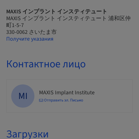
MAXIS インプラント インスティテュート
MAXIS インプラント インスティテュート 浦和区仲
町1-5-7
330-0062 さいたま市
Получите указания
Контактное лицо
MAXIS Implant Institute
MI
Отправить эл. Письмо
Загрузки