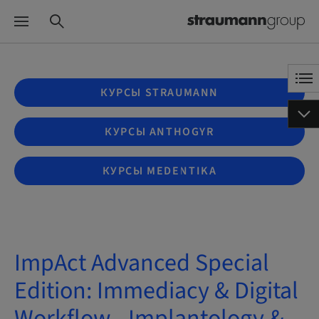
КУРСЫ STRAUMANN
КУРСЫ ANTHOGYR
КУРСЫ MEDENTIKA
ImpAct Advanced Special
Edition: Immediacy & Digital
Workflow - Implantology &