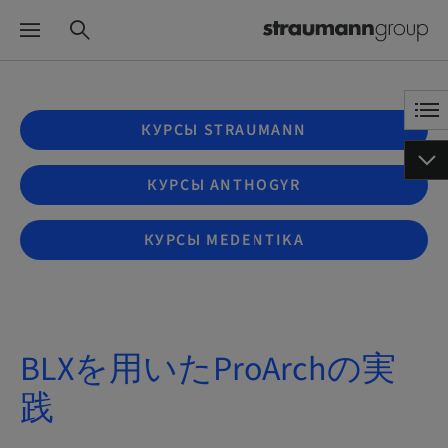
КУРСЫ STRAUMANN
КУРСЫ ANTHOGYR
КУРСЫ MEDENTIKA
BLXを用いたProArchの実
践