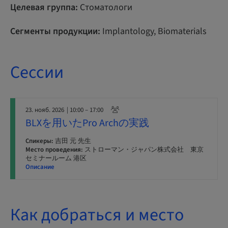
Целевая группа:
Стоматологи
Сегменты продукции:
Implantology, Biomaterials
Сессии
23. нояб. 2026
| 10:00 – 17:00
BLXを用いたPro Archの実践
Спикеры:
吉田 元 先生
Место проведения:
ストローマン・ジャパン株式会社 東京
セミナールーム 港区
Описание
Как добраться и место