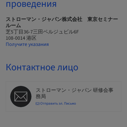
проведения
ストローマン・ジャパン株式会社 東京セミナー
ルーム
芝5丁目36-7三田ベルジュビル6F
108-0014 港区
Получите указания
Контактное лицо
ストローマン・ジャパン 研修会事
務局
Отправить эл. Письмо