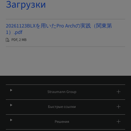
Загрузки
20261123BLXを用いたPro Archの実践（関東第
1）.pdf
PDF, 2 MB
Straumann Group
Быстрые ссылки
Решения