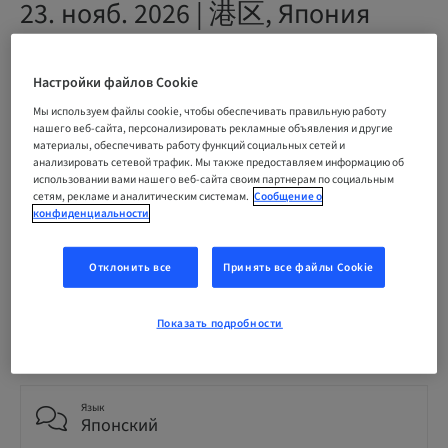
23. нояб. 2026 | 港区, Япония
СПИСОК ОЖИДАНИЯ
Настройки файлов Cookie
Мы используем файлы cookie, чтобы обеспечивать правильную работу
нашего веб-сайта, персонализировать рекламные объявления и другие
материалы, обеспечивать работу функций социальных сетей и
Статус
анализировать сетевой трафик. Мы также предоставляем информацию об
waiting list
использовании вами нашего веб-сайта своим партнерам по социальным
сетям, рекламе и аналитическим системам.
Сообщение о
конфиденциальности
Окончательный срок регистрации
09. нояб. 2026 (UTC+9)
Отклонить все
Принять все файлы Cookie
Показать подробности
Цена на участника (применимы местные сборы)
JPY 80000.00
Язык
Японский