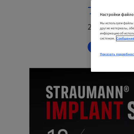
ナー
Настройки файло
Мы используем файлы 
25. окт. 2
другие материалы, об
информацию об исполь
системам.
Сообщение
ЗАРЕГИСТРИР
Показать подробнос