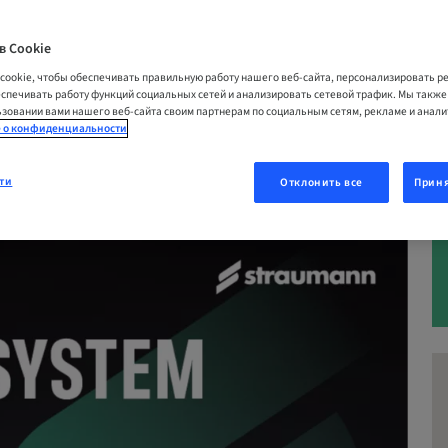
в Cookie
cookie, чтобы обеспечивать правильную работу нашего веб-сайта, персонализировать 
026 | 札幌市中央区, Япония
еспечивать работу функций социальных сетей и анализировать сетевой трафик. Мы такж
зовании вами нашего веб-сайта своим партнерам по социальным сетям, рекламе и анал
 о конфиденциальности
ОВАТЬСЯ СЕЙЧАС
ти
Отклонить все
Приня