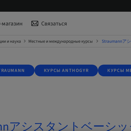
-магазин
Связаться
ии и наука
Местные и международные курсы
Strauman
TRAUMANN
КУРСЫ ANTHOGYR
КУРСЫ M
umannアシスタントベーシ