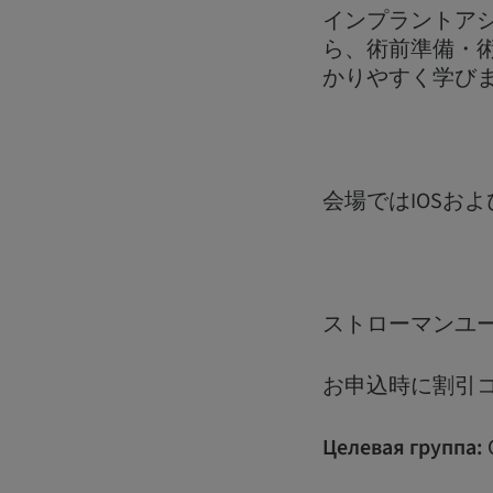
インプラントア
ら、術前準備・
かりやすく学び
会場ではIOSお
ストローマンユー
お申込時に割引コ
Целевая группа: