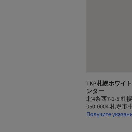
TKP札幌ホワイ
ンター
北4条西7-1-5 
060-0004 札幌
Получите указан