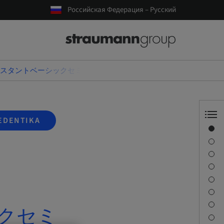
Российская Федерация – Русский
nアシスタントベーシックセミナー
EDENTIKA
Обзор
Спикер(-ы)
Описание
Задачи обучения
Сессии
Как добраться и место проведения
Контактное лицо
ックセミ
Загрузки