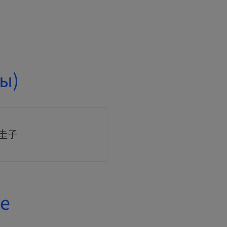
ы)
 圭子
е