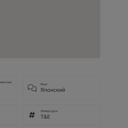
 местные
Язык
Японский
Номер курса
T&E