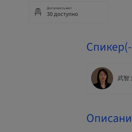
Доступность мест
30 доступно
Спикер(-
武智
Описани