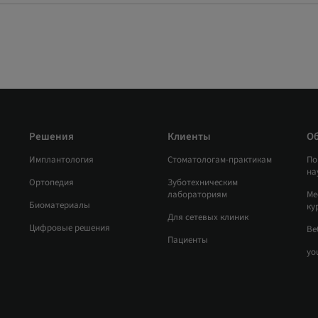
Решения
Клиенты
О
Имплантология
Стоматологам-практикам
По
на
Ортопедия
Зуботехническим
лабораториям
Ме
Биоматериалы
ку
Для сетевых клиник
Цифровые решения
Ве
Пациенты
yo