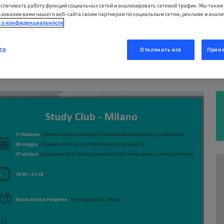
еспечивать работу функций социальных сетей и анализировать сетевой трафик. Мы такж
зовании вами нашего веб-сайта своим партнерам по социальным сетям, рекламе и анал
 | Milano, Италия
 о конфиденциальности
ти
Отклонить все
Приня
ОВАТЬСЯ СЕЙЧАС