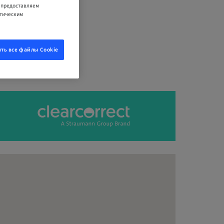
е предоставляем
итическим
ть все файлы Cookie