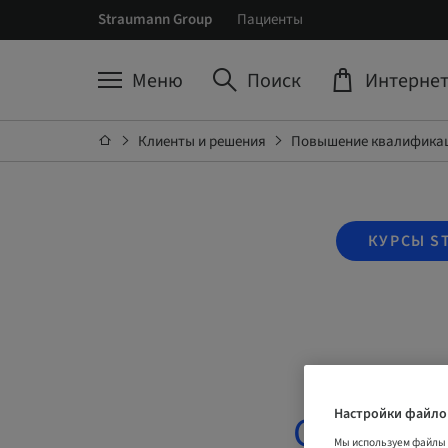
Straumann Group
Пациенты
Меню
Поиск
Интернет
Клиенты и решения
Повышение квалификац
КУРСЫ S
Настройки файло
ClearCorr
Мы используем файлы 