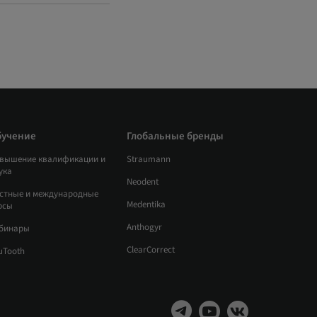
бучение
Глобальные бренды
вышение квалификации и
Straumann
ука
Neodent
стные и международные
Medentika
рсы
Anthogyr
бинары
ClearCorrect
uTooth