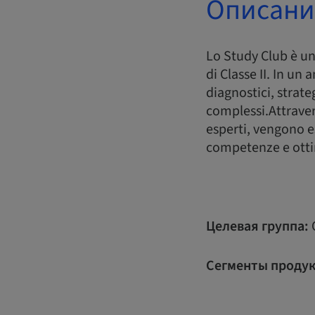
Описани
Lo Study Club è u
di Classe II. In un
diagnostici, strate
complessi.Attravers
esperti, vengono es
competenze e ottim
Целевая группа:
Сегменты продук