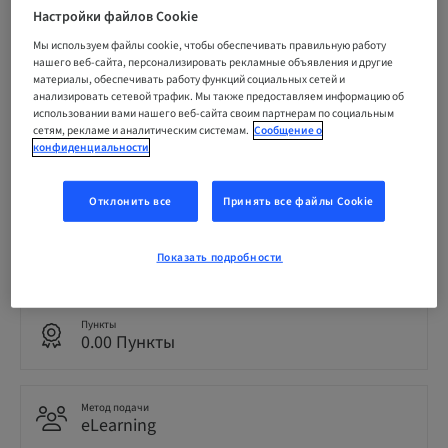
По требованию | Online
Настройки файлов Cookie
Мы используем файлы cookie, чтобы обеспечивать правильную работу
нашего веб-сайта, персонализировать рекламные объявления и другие
ЗАРЕГИСТРИРОВАТЬСЯ СЕЙЧАС
материалы, обеспечивать работу функций социальных сетей и
анализировать сетевой трафик. Мы также предоставляем информацию об
использовании вами нашего веб-сайта своим партнерам по социальным
сетям, рекламе и аналитическим системам.
Сообщение о
конфиденциальности
Статус
bookable
Отклонить все
Принять все файлы Cookie
Язык
Английский
Показать подробности
Пункты
0.00 Пункты
Метод подачи
eLearning