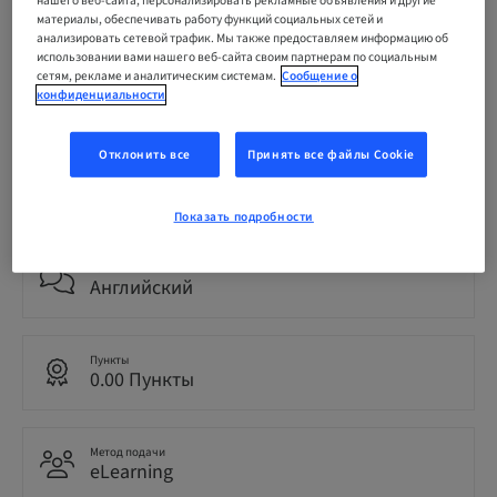
По требованию | Online
материалы, обеспечивать работу функций социальных сетей и
анализировать сетевой трафик. Мы также предоставляем информацию об
использовании вами нашего веб-сайта своим партнерам по социальным
сетям, рекламе и аналитическим системам.
Сообщение о
ЗАРЕГИСТРИРОВАТЬСЯ СЕЙЧАС
конфиденциальности
Отклонить все
Принять все файлы Cookie
Статус
bookable
Показать подробности
Язык
Английский
Пункты
0.00 Пункты
Метод подачи
eLearning