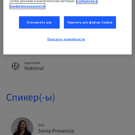
сетям, рекламе и аналитическим системам.
Сообщение о
конфиденциальности
Пункты
0.00 Пункты
Отклонить все
Принять все файлы Cookie
Метод подачи
Показать подробности
Event
Аудитория
National
Спикер(-ы)
Dra.
Sonia Presencia