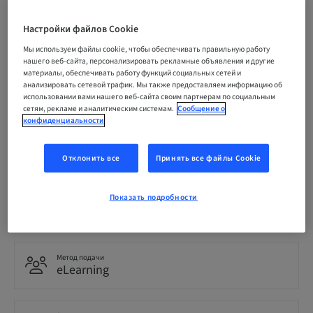
ЗАРЕГИСТРИРОВАТЬСЯ СЕЙЧАС
Настройки файлов Cookie
Мы используем файлы cookie, чтобы обеспечивать правильную работу
нашего веб-сайта, персонализировать рекламные объявления и другие
материалы, обеспечивать работу функций социальных сетей и
Статус
анализировать сетевой трафик. Мы также предоставляем информацию об
bookable
использовании вами нашего веб-сайта своим партнерам по социальным
сетям, рекламе и аналитическим системам.
Сообщение о
конфиденциальности
Язык
Португальский
Отклонить все
Принять все файлы Cookie
Показать подробности
Пункты
0.00 Пункты
Метод подачи
eLearning