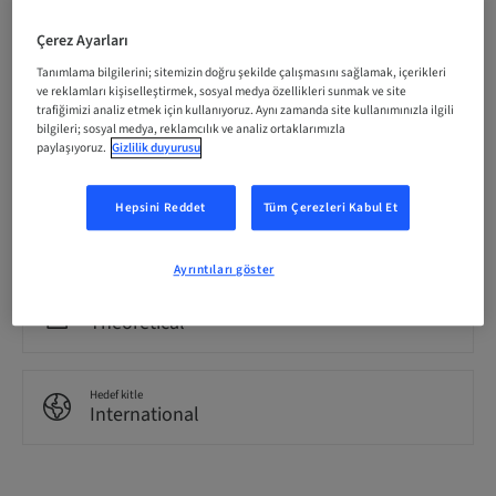
Katılımcı başına Ücret (yerel vergiler geçerlidir)
Çerez Ayarları
CHF 3200.00
Tanımlama bilgilerini; sitemizin doğru şekilde çalışmasını sağlamak, içerikleri
ve reklamları kişiselleştirmek, sosyal medya özellikleri sunmak ve site
trafiğimizi analiz etmek için kullanıyoruz. Aynı zamanda site kullanımınızla ilgili
Dil
bilgileri; sosyal medya, reklamcılık ve analiz ortaklarımızla
English
paylaşıyoruz.
Gizlilik duyurusu
Hepsini Reddet
Tüm Çerezleri Kabul Et
Puan
0.00 Puan
Ayrıntıları göster
İletme Yöntemi
Theoretical
Hedef kitle
International