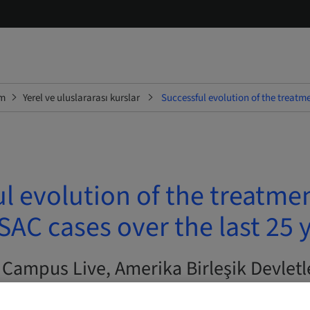
im
Yerel ve uluslararası kurslar
Successful evolution of the treatme
l evolution of the treatmen
AC cases over the last 25 
| Campus Live, Amerika Birleşik Devletl