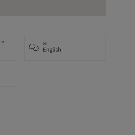
iler
Dil
English