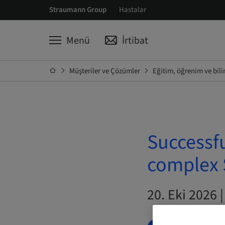
Straumann Group
Hastalar
Menü
İrtibat
Müşteriler ve Çözümler
Eğitim, öğrenim ve bil
Successfu
complex S
20. Eki 2026 