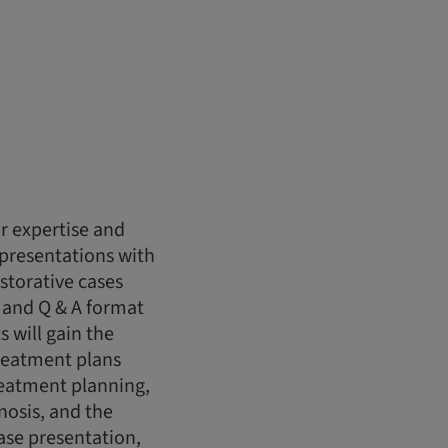
r expertise and
 presentations with
storative cases
 and Q & A format
s will gain the
reatment plans
treatment planning,
nosis, and the
case presentation,