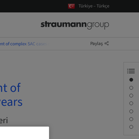
Türkiye – Türkçe
Paylaş
nt of complex SAC cases over the last 25 years
Genel Bakış
t of
Konuşmacı Bilgisi
Tanım
years
Öğrenme Hedefleri
Oturum
eri
Seyahat ve Konumlar
İrtibat kişisi