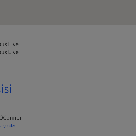
us Live
us Live
isi
 OConnor
ta gönder