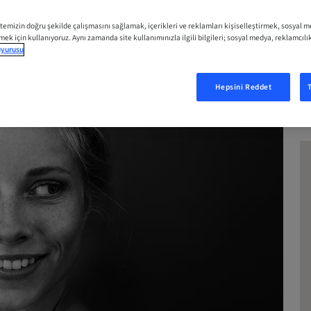
RT
itemizin doğru şekilde çalışmasını sağlamak, içerikleri ve reklamları kişiselleştirmek, sosyal 
tmek için kullanıyoruz. Aynı zamanda site kullanımınızla ilgili bilgileri; sosyal medya, reklamcılı
duyurusu
Hepsini Reddet