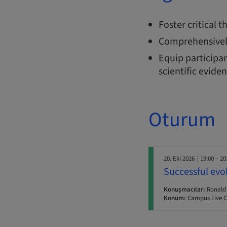
Foster critical 
Comprehensivel
Equip participan
scientific evide
Oturum
20. Eki 2026
| 19:00 – 20
Successful evo
Konuşmacılar:
Ronald
Konum:
Campus Live C