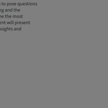
ts to pose questions
ing and the
ine the most
nt will present
nsights and