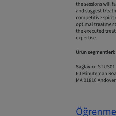
the sessions will f
and suggest treatme
competitive spirit 
optimal treatment 
the executed treat
expertise.
Ürün segmentleri:
Sağlayıcı:
STUS01
60 Minuteman Ro
MA 01810 Andover, 
Öğrenme 