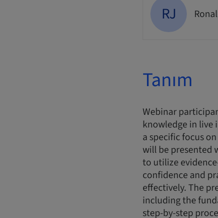
RJ
Ronal
Tanım
Webinar participan
knowledge in live 
a specific focus o
will be presented
to utilize evidence
confidence and pr
effectively. The pr
including the fun
step-by-step proce