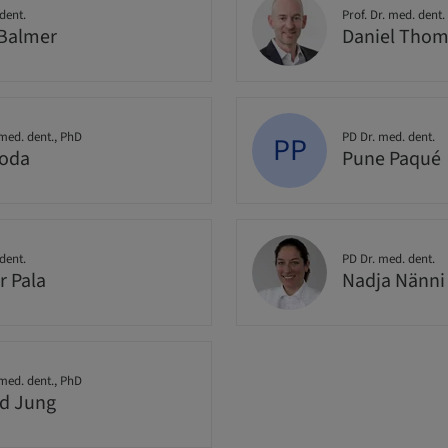
dent.
Prof. Dr. med. dent.
Balmer
Daniel Tho
 med. dent., PhD
PD Dr. med. dent.
PP
Joda
Pune Paqué
dent.
PD Dr. med. dent.
r Pala
Nadja Nänni
 med. dent., PhD
d Jung