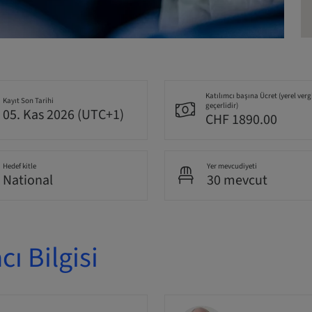
Katılımcı başına Ücret (yerel verg
Kayıt Son Tarihi
geçerlidir)
05. Kas 2026 (UTC+1)
CHF 1890.00
Hedef kitle
Yer mevcudiyeti
National
30 mevcut
ı Bilgisi