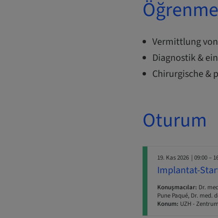
Öğrenme 
Vermittlung vo
Diagnostik & ei
Chirurgische &
Oturum
19. Kas 2026
| 09:00 – 1
Implantat-Star
Konuşmacılar:
Dr. med
Pune Paqué, Dr. med. de
Konum:
UZH - Zentrum