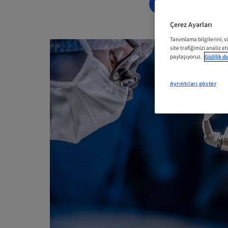
ŞIMDI YER AYI
Çerez Ayarları
Tanımlama bilgilerini; s
site trafiğimizi analiz e
paylaşıyoruz.
Gizlilik 
Ayrıntıları göster