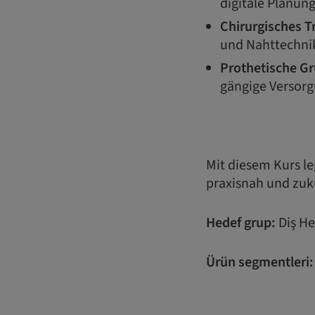
digitale Planun
Chirurgisches T
und Nahttechnik
Prothetische G
gängige Versorg
Mit diesem Kurs le
praxisnah und zuku
Hedef grup:
Diş He
Ürün segmentleri: