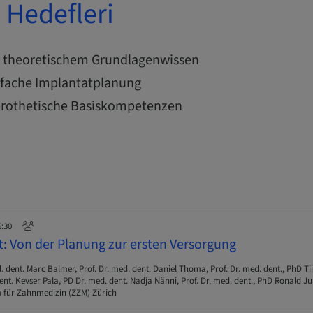
Hedefleri
n theoretischem Grundlagenwissen
nfache Implantatplanung
 prothetische Basiskompetenzen
6:30
t: Von der Planung zur ersten Versorgung
. dent. Marc Balmer, Prof. Dr. med. dent. Daniel Thoma, Prof. Dr. med. dent., PhD T
nt. Kevser Pala, PD Dr. med. dent. Nadja Nänni, Prof. Dr. med. dent., PhD Ronald J
 für Zahnmedizin (ZZM) Zürich