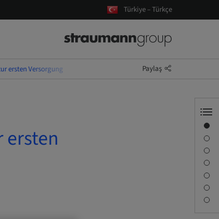
Türkiye – Türkçe
Paylaş
zur ersten Versorgung
Genel Bakış
r ersten
Konuşmacı Bilgisi
Tanım
Öğrenme Hedefleri
Oturum
Seyahat ve Konumlar
İrtibat kişisi