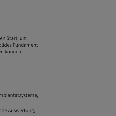
len Start, um
 solides Fundament
den können.
Implantatsysteme,
sche Auswertung,