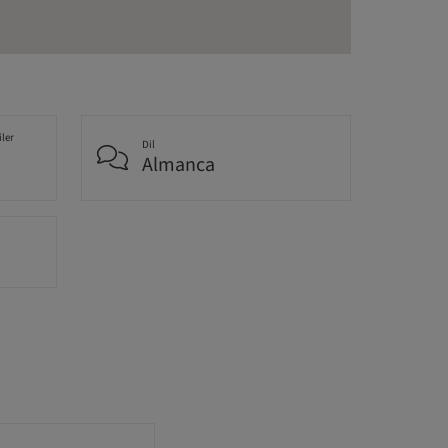
iler
Dil
Almanca