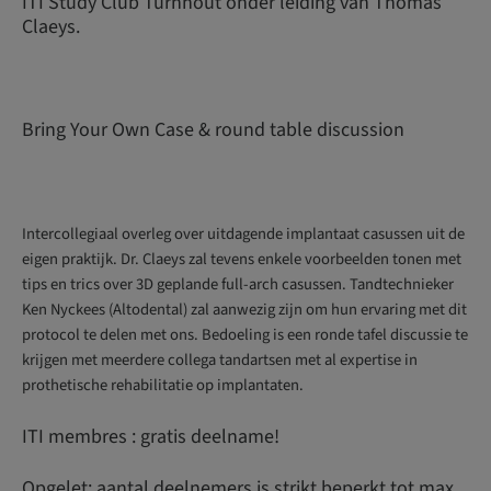
ITI Study Club Turnhout onder leiding van Thomas
Claeys.
Bring Your Own Case & round table discussion
Intercollegiaal overleg over uitdagende implantaat casussen uit de
eigen praktijk. Dr. Claeys zal tevens enkele voorbeelden tonen met
tips en trics over 3D geplande full-arch casussen. Tandtechnieker
Ken Nyckees (Altodental) zal aanwezig zijn om hun ervaring met dit
protocol te delen met ons. Bedoeling is een ronde tafel discussie te
krijgen met meerdere collega tandartsen met al expertise in
prothetische rehabilitatie op implantaten.
ITI membres : gratis deelname!
Opgelet: aantal deelnemers is strikt beperkt tot max