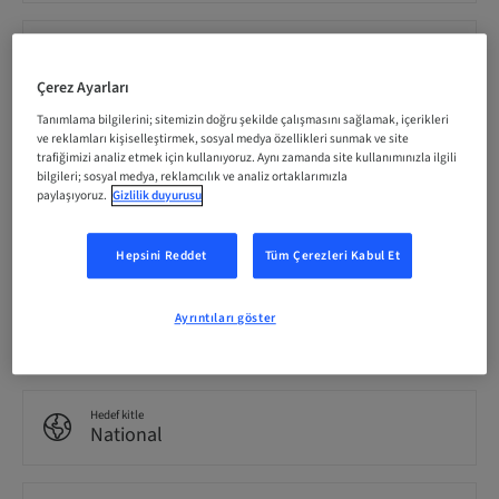
Katılımcı başına Ücret (yerel vergiler geçerlidir)
EUR 100.00
Çerez Ayarları
Tanımlama bilgilerini; sitemizin doğru şekilde çalışmasını sağlamak, içerikleri
Dil
ve reklamları kişiselleştirmek, sosyal medya özellikleri sunmak ve site
Hollandaca
trafiğimizi analiz etmek için kullanıyoruz. Aynı zamanda site kullanımınızla ilgili
bilgileri; sosyal medya, reklamcılık ve analiz ortaklarımızla
paylaşıyoruz.
Gizlilik duyurusu
Puan
0.00 Puan
Hepsini Reddet
Tüm Çerezleri Kabul Et
Ayrıntıları göster
İletme Yöntemi
Event
Hedef kitle
National