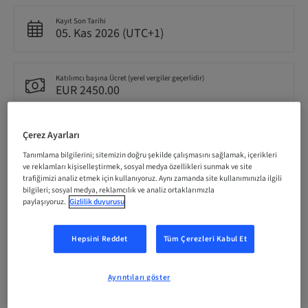
Kayıt Son Tarihi
05. Kas 2026 (UTC+1)
Katılımcı başına Ücret (yerel vergiler geçerlidir)
EUR 2450.00
Çerez Ayarları
Dil
English
Tanımlama bilgilerini; sitemizin doğru şekilde çalışmasını sağlamak, içerikleri
ve reklamları kişiselleştirmek, sosyal medya özellikleri sunmak ve site
trafiğimizi analiz etmek için kullanıyoruz. Aynı zamanda site kullanımınızla ilgili
bilgileri; sosyal medya, reklamcılık ve analiz ortaklarımızla
Puan
paylaşıyoruz.
Gizlilik duyurusu
0.00 Puan
Hepsini Reddet
Tüm Çerezleri Kabul Et
İletme Yöntemi
Theoretical
Ayrıntıları göster
Hedef kitle