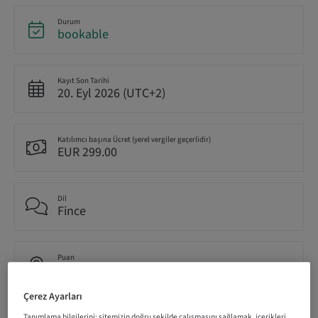
Durum
bookable
Kayıt Son Tarihi
20. Eyl 2026 (UTC+2)
Katılımcı başına Ücret (yerel vergiler geçerlidir)
EUR 299.00
Dil
Fince
Puan
1.00 Puan
Çerez Ayarları
İletme Yöntemi
Tanımlama bilgilerini; sitemizin doğru şekilde çalışmasını sağlamak, içerikleri