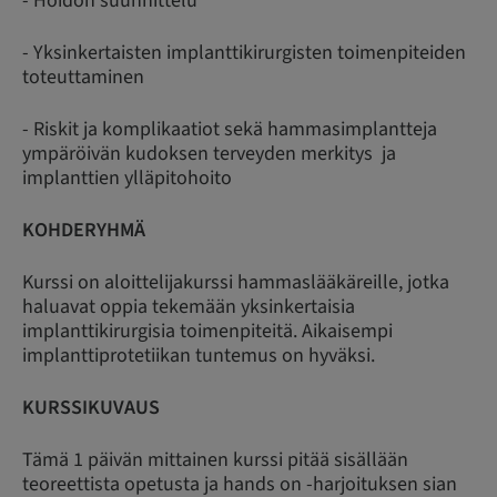
- Hoidon suunnittelu
- Yksinkertaisten implanttikirurgisten toimenpiteiden
toteuttaminen
- Riskit ja komplikaatiot sekä hammasimplantteja
ympäröivän kudoksen terveyden merkitys ja
implanttien ylläpitohoito
KOHDERYHMÄ
Kurssi on aloittelijakurssi hammaslääkäreille, jotka
haluavat oppia tekemään yksinkertaisia
implanttikirurgisia toimenpiteitä. Aikaisempi
implanttiprotetiikan tuntemus on hyväksi.
KURSSIKUVAUS
Tämä 1 päivän mittainen kurssi pitää sisällään
teoreettista opetusta ja hands on -harjoituksen sian