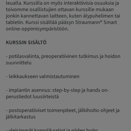
leualla. Kurssilla on myös interaktiivisia osuuksia ja
toivomme osallistujien ottavan kurssille mukaan
jonkin kannettavan laitteen, kuten älypuhelimen tai
tabletin. Kurssi sisältää pääsyn Straumann® Smart
online-oppimisympäristöön.
KURSSIN SISÄLTÖ
- potilasvalinta, preoperatiivinen tutkimus ja hoidon
suunnittelu
- leikkaukseen valmistautuminen
- implantin asennus: step-by-step ja hands on-
perustiedot luusiirteistä
- postoperatiiviset toimenpiteet, jälkihoito-ohjeet ja
jälkitarkastus
- yleisimmät komplikaatiot ja niiden hoito